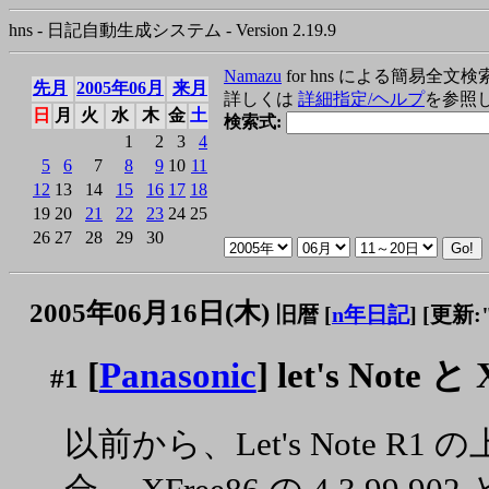
hns - 日記自動生成システム - Version 2.19.9
Namazu
for hns による簡易全文検
先月
2005年06月
来月
詳しくは
詳細指定/ヘルプ
を参照
日
月
火
水
木
金
土
検索式:
1
2
3
4
5
6
7
8
9
10
11
12
13
14
15
16
17
18
19
20
21
22
23
24
25
26
27
28
29
30
2005年06月16日(木)
旧暦 [
n年日記
]
[更新:"2
[
Panasonic
] let's Note と
#1
以前から、Let's Note R1 