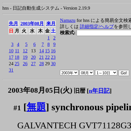
hns - 日記自動生成システム - Version 2.19.9
Namazu
for hns による簡易全文検
先月
2003年08月
来月
詳しくは
詳細指定/ヘルプ
を参照
日
月
火
水
木
金
土
検索式:
1
2
3
4
5
6
7
8
9
10
11
12
13
14
15
16
17
18
19
20
21
22
23
24
25
26
27
28
29
30
31
2003年08月05日(火)
旧暦 [
n年日記
]
[
無題
] synchronous pipel
#1
GALVANTECH GVT71128G36