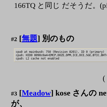
166TQ と同じ だそうだ。(pipel
[
無題
] 別のもの
#2
cpu0 at mainbus0: 750 (Revision 8201), ID 0 (primary)

cpu0: HID0 8090c0a4<EMCP,DOZE,DPM,ICE,DCE,SGE,BTIC,BHT>
(
[
Meadow
] kose さんの 
#3
が、