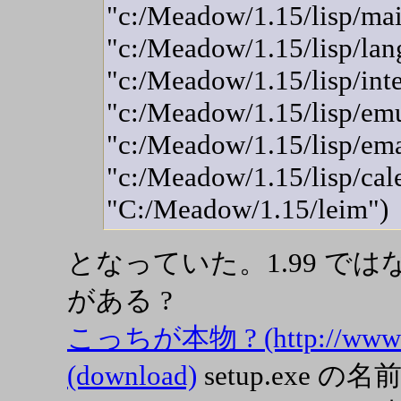
"c:/Meadow/1.15/lisp/mai
"c:/Meadow/1.15/lisp/la
"c:/Meadow/1.15/lisp/inte
"c:/Meadow/1.15/lisp/emu
"c:/Meadow/1.15/lisp/ema
"c:/Meadow/1.15/lisp/cal
"C:/Meadow/1.15/leim")
となっていた。1.99 では
がある ?
こっちが本物 ? (http://www.m
(download)
setup.exe