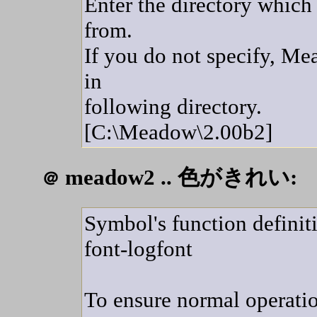
Enter the directory whic
from.
If you do not specify, Me
in
following directory.
[C:\Meadow\2.00b2]
meadow2 .. 色がきれい:
＠
Symbol's function definit
font-logfont
To ensure normal operati