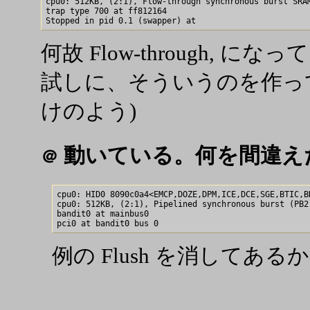
cpu0: 512KB, (2:1), Flow-through synchronous burst SRAM
trap type 700 at ff812164

何故 Flow-through, 
試しに、そういうのを作っ
けのよう)
動いている。何を間違え
＠
cpu0: HID0 8090c0a4<EMCP,DOZE,DPM,ICE,DCE,SGE,BTIC,BH
cpu0: 512KB, (2:1), Pipelined synchronous burst (PB2
bandit0 at mainbus0

例の Flush を消してあるか