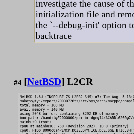
investigate the cause of th
initialization file and re
the `--debug-init' option 
backtrace
[
NetBSD
] L2CR
#4
NetBSD 1.6U (INSECURE-ZS-L2PB2-SHM) #7: Tue Aug  5 18:0
makoto@ty:/export/20030726ts/src/sys/arch/macppc/compil
total memory = 160 MB

avail memory = 140 MB

using 2048 buffers containing 8292 KB of memory

bootpath: /bandit@F2000000/pci-bridge@14/ACARD,6260@7/d
mainbus0 (root)

cpu0 at mainbus0: 750 (Revision 202), ID 0 (primary)

cpu0: HID0 8090c0a4<EMCP,DOZE,DPM,ICE,DCE,SGE,BTIC,BHT>