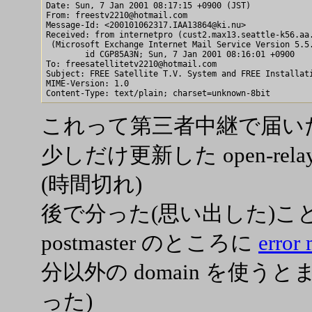
Date: Sun, 7 Jan 2001 08:17:15 +0900 (JST)

From: freestv2210@hotmail.com

Message-Id: <200101062317.IAA13864@ki.nu>

Received: from internetpro (cust2.max13.seattle-k56.aa.
 (Microsoft Exchange Internet Mail Service Version 5.5.
        id CGP85A3N; Sun, 7 Jan 2001 08:16:01 +0900

To: freesatellitetv2210@hotmail.com

Subject: FREE Satellite T.V. System and FREE Installati
MIME-Version: 1.0

これって第三者中継で届いた
少しだけ更新した open-rel
(時間切れ)
後で分った(思い出した)
postmaster のところに
erro
分以外の domain を使う
った)