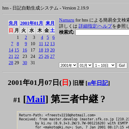
hns - 日記自動生成システム - Version 2.19.9
Namazu
for hns による簡易全文検
先月
2001年01月
来月
詳しくは
詳細指定/ヘルプ
を参照
日
月
火
水
木
金
土
検索式:
1
2
3
4
5
6
7
8
9
10
11
12
13
14
15
16
17
18
19
20
21
22
23
24
25
26
27
28
29
30
31
2001年01月07日(
日
)
旧暦 [
n年日記
]
[
Mail
] 第三者中継 ?
#1
Return-Path: <freestv2210@hotmail.com>

Received: from master.develop (master.sfk.co.jp [210.23
        by ki.nu (8.9.3+3.2W/3.7W-00121620) with ESMTP 
        for <makoto@ki.nu>; Sun, 7 Jan 2001 08:17:15 +0