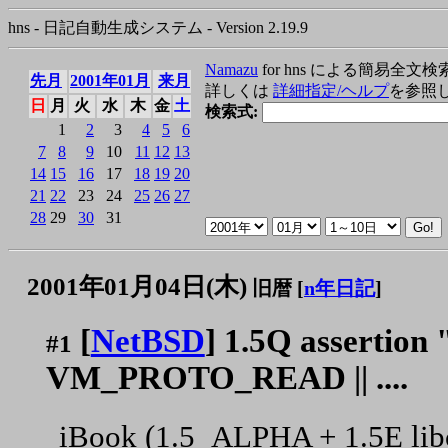
hns - 日記自動生成システム - Version 2.19.9
Namazu
for hns による簡易全文検
先月
2001年01月
来月
詳しくは
詳細指定/ヘルプ
を参照
日
月
火
水
木
金
土
検索式:
1
2
3
4
5
6
7
8
9
10
11
12
13
14
15
16
17
18
19
20
21
22
23
24
25
26
27
28
29
30
31
2001年01月04日(木)
旧暦 [
n年日記
]
[
NetBSD
] 1.5Q assertion
#1
VM_PROTO_READ || ....
iBook (1.5_ALPHA + 1.5E