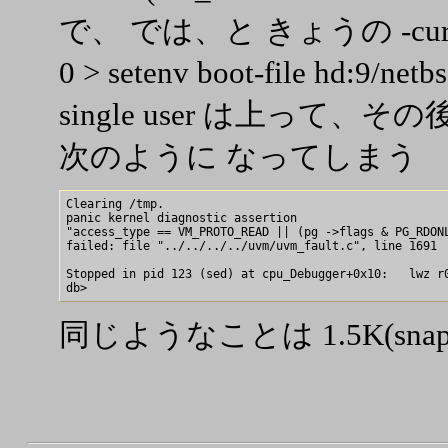
で、 では、と きょうの -cur
0 > setenv boot-file hd:
single user は上って、
次のように なってしまう
Clearing /tmp.

panic kernel diagnostic assertion 

"access_type == VM_PROTO_READ || (pg ->flags & PG_RDONL
failed: file "../../../../uvm/uvm_fault.c", line 1691

Stopped in pid 123 (sed) at cpu_Debugger+0x10:   lwz r0
同じようなことは 1.5K(snaps