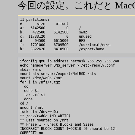
今回の設定。これだと Mac
11 partitions:           

#       size     offset     

a:   6142500          0     / 

b:    472500    6142500     swap

c:  11733120          0     unused

d      94500    6615000     HFS

f:   1701000    6709500     /usr/local/news

ifconfig gm0 ip_address netmask 255.255.255.240

echo nameserver DNS_server > /etc/resolv.conf

mkdir /nfs

mount nfs_server:/export/NetBSD /nfs

mount /dev/wd0a /mnt

for i in /nfs/*.tgz

  do

  echo $i

  tar zxf $i

  done

cd /

umount /mnt

fsck -fn /dev/wd0a

** /dev/rwd0a (NO WRITE)

** Last Mounted on /mnt

** Phase 1 - Check Blocks and Sizes

INCORRECT BLOCK COUNT I=92810 (0 should be 12)

CORRECT? no
