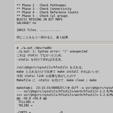
** Phase 2 - Check Pathnames

** Phase 3 - Check Connectivity

** Phase 4 - Check Reference Counts

** Phase 5 - Check Cyl groups

BLK(S) MISSING IN BIT MAPS

SALVAGE? no

10615 files, ............

# ./a.out /dev/rwd0c

./a.out: 1: Syntax error: "(" unexpected

これは static でなかったため。

-static を付けて作れば大丈夫。

/usr/pkgsrc/sysutils/hfsutils を入れる。

make と入れるだけで出来て make install すればいいが、

今回 static link が必要な気がしたので

Makefile に -static を付けて、make clean ; make

makoto@ci  23:15:33/000825(/)# diff -u usr/pkgsrc/sysut
--- usr/pkgsrc/sysutils/hfsutils/work/hfsutils-3.2.6/Ma
+++ usr/pkgsrc/sysutils/hfsutils/work/hfsutils-3.2.6/Ma
@@ -50,8 +50,8 @@

 TCLLIBS =       

 TKLIBS =         

-COPTS =                -O
