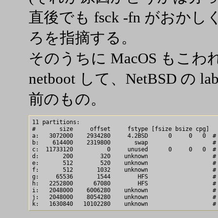
直後でも fsck -fn がお
ろを指摘する。
そのうちに MacOS もこ
netboot して、NetBSD 
前のもの。
11 partitions:           

#       size     offset     fstype [fsize bsize cpg]

a:   3072000    2934280     4.2BSD      0     0   0  # 
b:    614400    2319800       swap                   # 
c:  11733120          0     unused      0     0   0  # 
d:       200        320    unknown                   # 
e:       512        520    unknown                   # 
f:       512       1032    unknown                   # 
g:     65536       1544        HFS                   # 
h:   2252800      67080        HFS                   # 
i:   2048000    6006280    unknown                   # 
j:   2048000    8054280    unknown                   # 