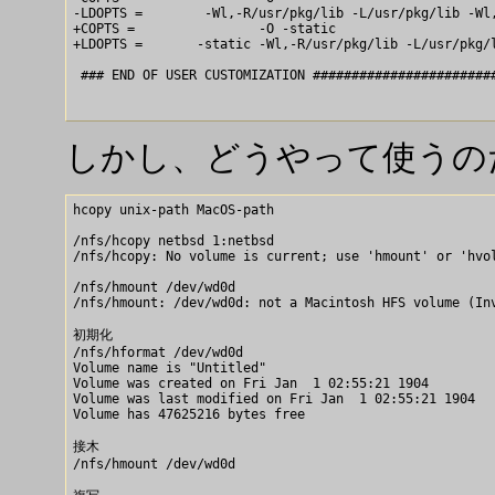
-LDOPTS =        -Wl,-R/usr/pkg/lib -L/usr/pkg/lib -Wl,
+COPTS =                -O -static

+LDOPTS =       -static -Wl,-R/usr/pkg/lib -L/usr/pkg/l
 ### END OF USER CUSTOMIZATION ########################
しかし、どうやって使うの
hcopy unix-path MacOS-path

/nfs/hcopy netbsd 1:netbsd

/nfs/hcopy: No volume is current; use 'hmount' or 'hvol
/nfs/hmount /dev/wd0d 

/nfs/hmount: /dev/wd0d: not a Macintosh HFS volume (Inv
初期化

/nfs/hformat /dev/wd0d

Volume name is "Untitled"

Volume was created on Fri Jan  1 02:55:21 1904

Volume was last modified on Fri Jan  1 02:55:21 1904

Volume has 47625216 bytes free

接木

/nfs/hmount /dev/wd0d
