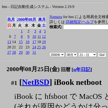
hns - 日記自動生成システム - Version 2.19.9
Namazu
for hns による簡易全文検
先月
2000年08月
来月
詳しくは
詳細指定/ヘルプ
を参照
日
月
火
水
木
金
土
検索式:
1
2
3
4
5
6
7
8
9
10
11
12
13
14
15
16
17
18
19
20
21
22
23
24
25
26
27
28
29
30
31
2000年08月25日(金)
旧暦 [
n年日記
]
[
NetBSD
] iBook netboot
#1
iBook に hfsboot で 
(それが原因かどうかは分ってい