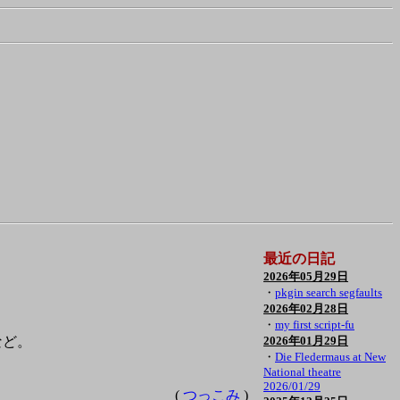
最近の日記
2026年05月29日
・
pkgin search segfaults
2026年02月28日
・
my first script-fu
 など。
2026年01月29日
・
Die Fledermaus at New
National theatre
2026/01/29
(
つっこみ
)