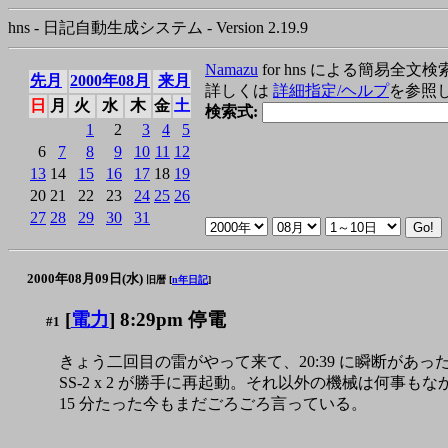
hns - 日記自動生成システム - Version 2.19.9
Namazu
for hns による簡易全文検
先月
2000年08月
来月
詳しくは
詳細指定/ヘルプ
を参照
日
月
火
水
木
金
土
検索式:
1
2
3
4
5
6
7
8
9
10
11
12
13
14
15
16
17
18
19
20
21
22
23
24
25
26
27
28
29
30
31
2000年08月09日(水)
旧暦 [
n年日記
]
[
電力
] 8:29pm 停電
#1
きょう二回目の雷がやって来て、20:39 に瞬断があっ
SS-2 x 2 が勝手に再起動。それ以外の機械は何事もなかったように 
15 分たった今もまだごろごろ言っている。