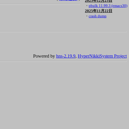
2025年12月25日
・
pbulk 11.99.3 (emacs30)
2025年11月22日
・
crash dump
Powered by
hns-2.19.9
,
HyperNikkiSystem Project