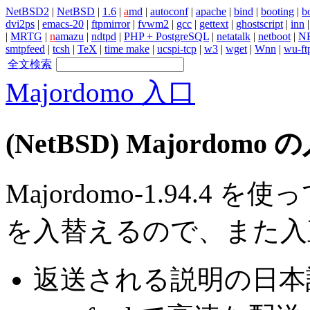
NetBSD2
|
NetBSD
|
1.6
|
a
md
|
autoconf
|
apache
|
bind
|
booting
|
bo
dvi2ps
|
emacs-20
|
ftpmirror
|
fvwm2
|
gcc
|
gettext
|
ghostscript
|
inn
|
MRTG
|
n
amazu
|
ndtpd
|
PHP + PostgreSQL
|
netatalk
|
netboot
|
N
smtpfeed
|
tcsh
|
TeX
|
time make
|
ucspi-tcp
|
w3
|
wget
|
Wnn
|
wu-ft
全文検索
Majordomo 入口
(NetBSD) Majordomo
Majordomo-1.94.4 を
を入替えるので、また入
返送される説明の日本