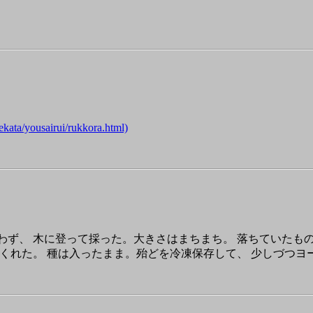
a/yousairui/rukkora.html)
、 木に登って採った。大きさはまちまち。 落ちていたものも含
くれた。 種は入ったまま。殆どを冷凍保存して、 少しづつヨ