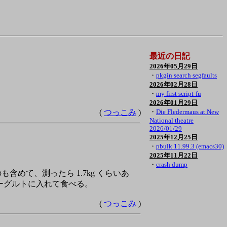
最近の日記
2026年05月29日
・
pkgin search segfaults
2026年02月28日
・
my first script-fu
2026年01月29日
(
つっこみ
)
・
Die Fledermaus at New
National theatre
2026/01/29
2025年12月25日
・
pbulk 11.99.3 (emacs30)
2025年11月22日
・
crash dump
めて、測ったら 1.7kg くらいあ
ーグルトに入れて食べる。
(
つっこみ
)