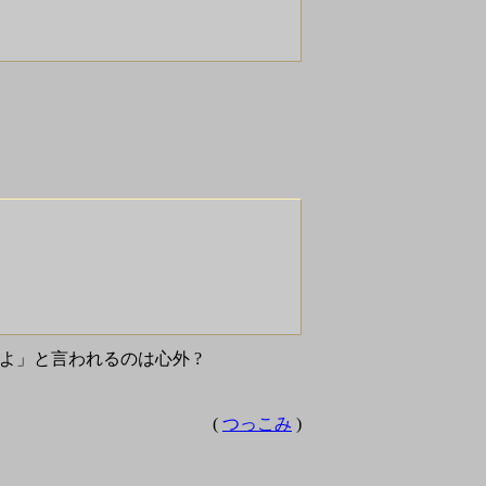
いるよ」と言われるのは心外 ?
(
つっこみ
)