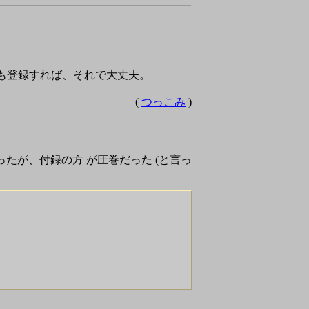
い」人も登録すれば、それで大丈夫。
(
つっこみ
)
かったが、付録の方 が圧巻だった (と言っ
。