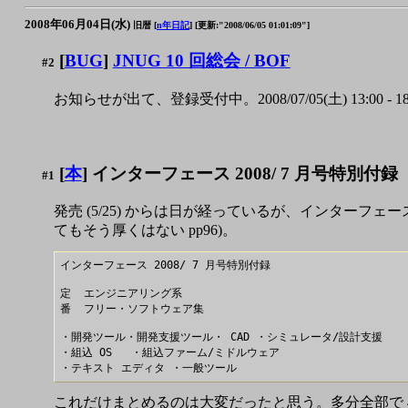
2008年06月04日(水)
旧暦 [
n年日記
]
[更新:"2008/06/05 01:01:09"]
[
BUG
]
JNUG 10 回総会 / BOF
#2
お知らせが出て、登録受付中。2008/07/05(土) 13
[
本
] インターフェース 2008/ 7 月号特別付録
#1
発売 (5/25) からは日が経っているが、インターフェ
てもそう厚くはない pp96)。
インターフェース 2008/ 7 月号特別付録

定  エンジニアリング系

番  フリー・ソフトウェア集

・開発ツール・開発支援ツール・ CAD ・シミュレータ/設計支援

・組込 OS   ・組込ファーム/ミドルウェア

これだけまとめるのは大変だったと思う。多分全部で 