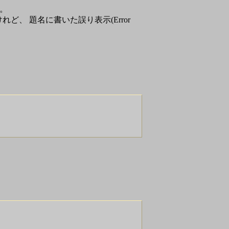
)。
、 題名に書いた誤り表示(Error