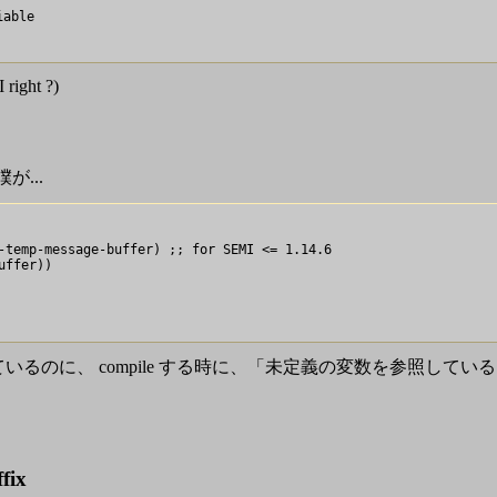
able

 right ?)
...
-temp-message-buffer) ;; for SEMI <= 1.14.6

ffer))

調べているのに、 compile する時に、「未定義の変数を参照して
ffix