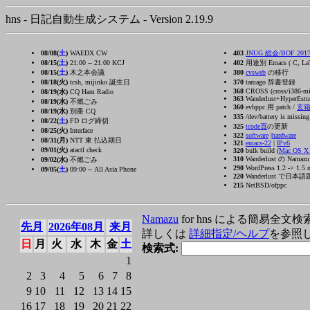
hns - 日記自動生成システム - Version 2.19.9
08/08(
土
)
WAEDX CW
403
JNUG 総会/BOF 2017/
08/15(
土
)
21:00 -- 21:00 KCJ
402
用途別 Emacs ( C, La
08/15(
土
)
木之本会議
380
cvsweb
の移行
08/18(火)
tcsh, mijinko 誕生日
370
tamago 辞書登録
368
CROSS (cross/i386-ming
08/19(水)
CQ Ham Radio
363
Wanderlust+HyperEstra
08/19(水)
不燃ごみ
360
evbppc 用 patch /
玄
08/19(水)
別冊 CQ
335
/dev/battery is missin
08/22(
土
)
FD ログ締切
325
tcode頁
の更新
08/25(火)
Interface
322
software
|
hardware
08/31(月)
NTT 東 払込期日
321
emacs-22
|
IPv6
09/01(火)
atactl check
320
bulk build (
Mac OS 
310
Wanderlust の Nama
09/02(水)
不燃ごみ
290
WordPress 1.2 -> 1.5 
09/05(
土
)
09:00 -- All Asia Phone
220
Wanderlust で日本語題名の
215
NetBSD/ofppc
Namazu
for hns による簡易全文検
先月
2026年08月
来月
詳しくは
詳細指定/ヘルプ
を参照
日
月
火
水
木
金
土
検索式:
1
2
3
4
5
6
7
8
9
10
11
12
13
14
15
16
17
18
19
20
21
22