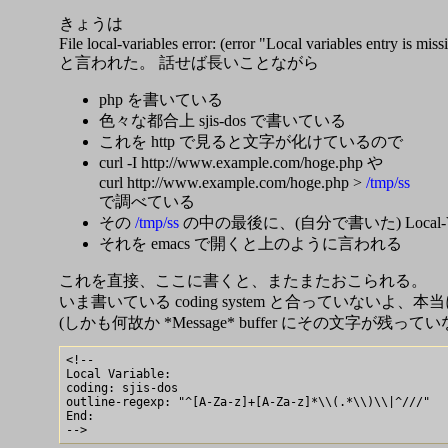
きょうは
File local-variables error: (error "Local variables entry is miss
と言われた。 話せば長いことながら
php を書いている
色々な都合上 sjis-dos で書いている
これを http で見ると文字が化けているので
curl -I http://www.example.com/hoge.php や
curl http://www.example.com/hoge.php >
/tmp/ss
で調べている
その
/tmp/ss
の中の最後に、(自分で書いた) Local-Va
それを emacs で開くと上のように言われる
これを直接、ここに書くと、またまたおこられる。
いま書いている coding system と合っていないよ、本
(しかも何故か *Message* buffer にその文字が
<!--

Local Variable:

coding: sjis-dos

outline-regexp: "^[A-Za-z]+[A-Za-z]*\\(.*\\)\\|^///"

End:
