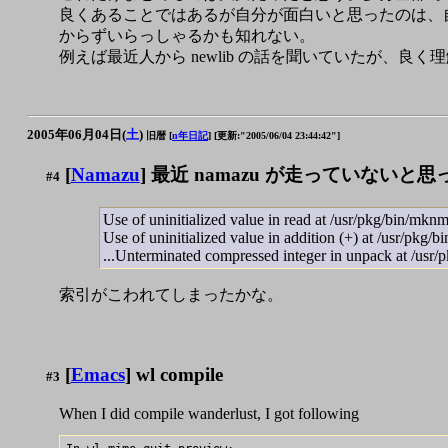
良くあることではあるが自分が面白いと思ったのは、
からずいらっしゃるかも知れない。
例えば最近人から newlib の話を聞いていたが、良
2005年06月04日(
土
)
旧暦 [
n年日記
]
[更新:"2005/06/04 23:44:42"]
[
Namazu
] 最近 namazu が走っていないと
#4
Use of uninitialized value in read at /usr/pkg/bin/m
Use of uninitialized value in addition (+) at /usr/p
...Unterminated compressed integer in unpack at /usr
索引がこわれてしまったかな。
[
Emacs
] wl compile
#3
When I did compile wanderlust, I got following