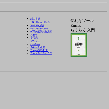
絹の本棚
便利なツール
HNS Hyper 日記系
Emacs
NetBSD 解説
*BSD DiaryLinks
らくらく 入門
町田美容院の知恵袋
Figaro
参照元
アンテナ
/~makoto/
あらかわ画廊
PostgreSQL/PHP
Emacs らくらく入門