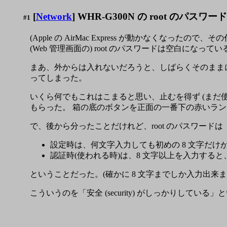
[
Network
] WHR-G300N の root のパス
#1
(Apple の AirMac Express が動かなくなったので、その
(Web 管理画面の) root のパスワードは空白になってい
まあ、外からは入れないだろうと、しばらくそのまま
ってしまった。
いくら何でもこれはこまると思い、止むを得ず (まだ
もらった。 箱の底のボタンを正面の一番下の赤いラ
で、後から分ったことだけれど、root のパスワードは
設定時は、何文字入力しても初めの 8 文字だけ
認証時(使われる時)は、8 文字以上を入力すると
ということだった。(確かに 8 文字までしか入力出来
こういうのを「安全 (security) がしっかりしている