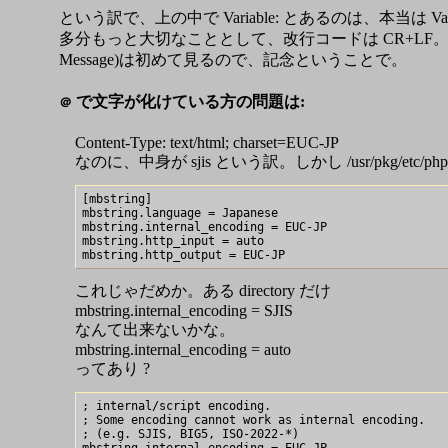
という訳で、上の中で Variable: とあるのは、本当は 
多分もっと大切なこととして、改行コードは CR+LF。
Message)は初めて見るので、記念ということで。
で文字が化けている方の問題は:
＠
Content-Type: text/html; charset=EUC-JP
なのに、中身が sjis という訳。しかし /usr/pkg/etc/php.
[mbstring]

mbstring.language = Japanese

mbstring.internal_encoding = EUC-JP

mbstring.http_input = auto

これじゃだめか。ある directory だけ
mbstring.internal_encoding = SJIS
なんて出来ないかな。
mbstring.internal_encoding = auto
ってあり ?
; internal/script encoding.

; Some encoding cannot work as internal encoding.

; (e.g. SJIS, BIG5, ISO-2022-*)
