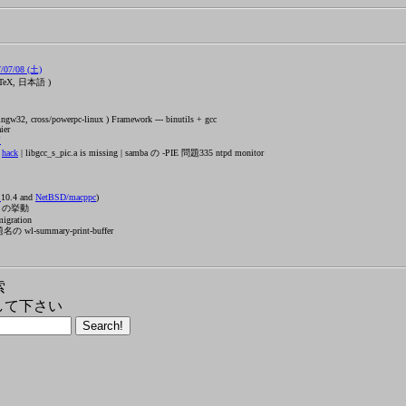
07/08 (土)
TeX, 日本語 )
w32, cross/powerpc-linux ) Framework --- binutils + gcc
ier
箱
g
hack
| libgcc_s_pic.a is missing | samba の -PIE 問題335 ntpd monitor
X
10.4 and
NetBSD/macppc
)
zu の挙動
migration
 wl-summary-print-buffer
索
して下さい