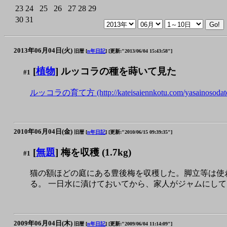
23
24
25
26
27
28
29
30
31
2013年06月04日(火)
旧暦 [
n年日記
]
[更新:"2013/06/04 15:43:58"]
[
植物
] ルッコラの種を蒔いて見た
#1
ルッコラの育て方 (http://kateisaiennkotu.com/yasainosodatekat
2010年06月04日(金)
旧暦 [
n年日記
]
[更新:"2010/06/15 09:39:35"]
[
無題
] 梅を収穫 (1.7kg)
#1
猫の額ほどの庭にある豊後梅を収穫した。脚立等は使わず
る。 一日水に漬けておいてから、家人がジャムにして
2009年06月04日(木)
旧暦 [
n年日記
]
[更新:"2009/06/04 11:14:09"]