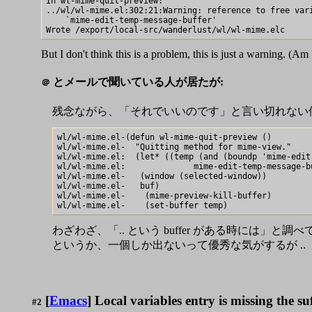
In wl-mime-quit-preview:

../wl/wl-mime.el:302:21:Warning: reference to free vari
    `mime-edit-temp-message-buffer'

But I don't think this is a problem, this is just a warning. (Am I
とメールで聞いている人が居たが:
＠
残念ながら、「それでいいのです」と言い切れない僕が
wl/wl-mime.el-(defun wl-mime-quit-preview ()

wl/wl-mime.el-  "Quitting method for mime-view."

wl/wl-mime.el:  (let* ((temp (and (boundp 'mime-edit
wl/wl-mime.el:              mime-edit-temp-message-bu
wl/wl-mime.el-   (window (selected-window))

wl/wl-mime.el-   buf)

wl/wl-mime.el-    (mime-preview-kill-buffer)

わざわざ、「.. という buffer がある時には」と
というか、一個しか出ないって優秀な気がするが ..
[
Emacs
] Local variables entry is missing the su
#2