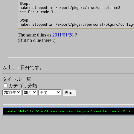
Stop.

make: stopped in /export/pkgsrc/misc/openoffice3

*** Error code 1

Stop.

The same thins as
2011/01/28
?
(But no clue there..)
以上、1 日分です。
タイトル一覧
カテゴリ分類