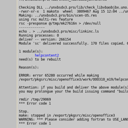
Checking DLL ../unxbsdx3.pro/lib/check_libvbaobjbx.uno.
-rwxr-xr-x  1 makoto  wheel  3809467 Aug 15 12:04 ../un
Making: ../unxbsdx3.pro/bin/scen-US.res

using rsc multi-res feature

rsc -presponse @/tmp/mk27616n > /dev/null

-------------

echo . > ../unxbsdx3.pro/misc/linkinc.ls

Running processes: 0

deliver -- version: 266154

Module 'sc' delivered successfully. 170 files copied, 6
        helpcontent2

need(s) to be rebuilt

Reason(s):

ERROR: error 65280 occurred while making 

/export/pkgsrc/misc/openoffice3/work/OOO310_m19/helpcon
Attention: if you build and deliver the above module(s)
you may prolongue your the build issuing command "build
rmdir /tmp/29069

*** Error code 1

Stop.

make: stopped in /export/pkgsrc/misc/openoffice3

WARNING: *** Please consider adding fortran to USE_LANG
*** Error code 1
