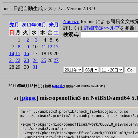
hns - 日記自動生成システム - Version 2.19.9
Namazu
for hns による簡易全文検
先月
2011年08月
来月
詳しくは
詳細指定/ヘルプ
を参照
日
月
火
水
木
金
土
検索式:
1
2
3
4
5
6
7
8
9
10
11
12
13
14
15
16
17
18
19
20
21
22
23
24
25
26
27
28
29
30
31
2011年08月15日(月)
旧暦 [
n年日記
]
[更新:"2011/08/16 06:20:50"]
[
pkgsc
] misc/openoffice3 on NetBSD/amd64 5.
#1
rm -f ../unxbsdx3.pro/lib/check_libvbaobjbx.uno.so

mv ../unxbsdx3.pro/lib/libvbaobjbx.uno.so ../unxbsdx3.p
/export/pkgsrc/misc/openoffice3/work/OOO310_m19/solenv/
-L../unxbsdx3.pro/lib

-L/export/pkgsrc/misc/openoffice3/work/OOO310_m19/solve
../unxbsdx3.pro/lib/check_libvbaobjbx.uno.so
