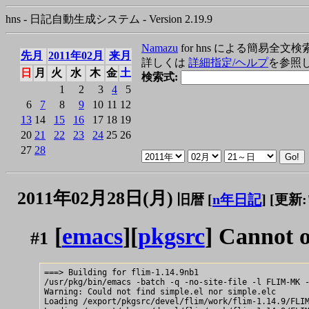
hns - 日記自動生成システム - Version 2.19.9
Namazu
for hns による簡易全文検
先月
2011年02月
来月
詳しくは
詳細指定/ヘルプ
を参照
日
月
火
水
木
金
土
検索式:
1
2
3
4
5
6
7
8
9
10
11
12
13
14
15
16
17
18
19
20
21
22
23
24
25
26
27
28
2011年02月28日(月)
旧暦 [
n年日記
]
[更新:"
[
emacs
][
pkgsrc
] Cannot o
#1
===> Building for flim-1.14.9nb1

/usr/pkg/bin/emacs -batch -q -no-site-file -l FLIM-MK -
Warning: Could not find simple.el nor simple.elc

Loading /export/pkgsrc/devel/flim/work/flim-1.14.9/FLIM