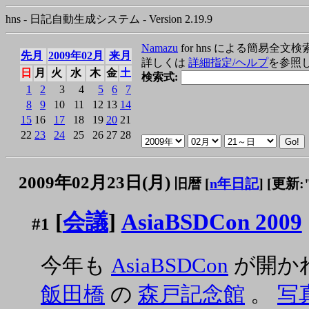
hns - 日記自動生成システム - Version 2.19.9
Namazu
for hns による簡易全文検
先月
2009年02月
来月
詳しくは
詳細指定/ヘルプ
を参照
日
月
火
水
木
金
土
検索式:
1
2
3
4
5
6
7
8
9
10
11
12
13
14
15
16
17
18
19
20
21
22
23
24
25
26
27
28
2009年02月23日(月)
旧暦 [
n年日記
]
[更新:"2
[
会議
]
AsiaBSDCon 2009
#1
今年も
AsiaBSDCon
が開か
飯田橋
の
森戸記念館
。
写