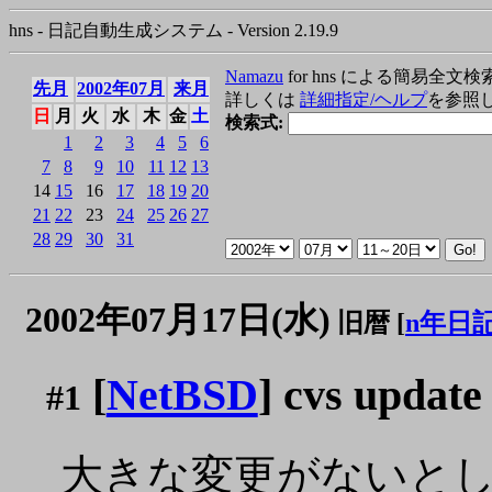
hns - 日記自動生成システム - Version 2.19.9
Namazu
for hns による簡易全文検
先月
2002年07月
来月
詳しくは
詳細指定/ヘルプ
を参照
日
月
火
水
木
金
土
検索式:
1
2
3
4
5
6
7
8
9
10
11
12
13
14
15
16
17
18
19
20
21
22
23
24
25
26
27
28
29
30
31
2002年07月17日(水)
旧暦 [
n年日
[
NetBSD
] cvs upd
#1
大きな変更がないとし