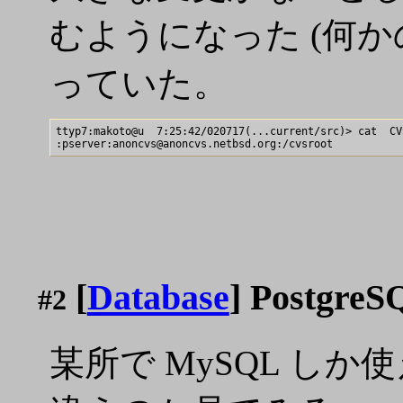
むようになった (何かの
っていた。
ttyp7:makoto@u  7:25:42/020717(...current/src)> cat  CVS
[
Database
] Postgre
#2
某所で MySQL し