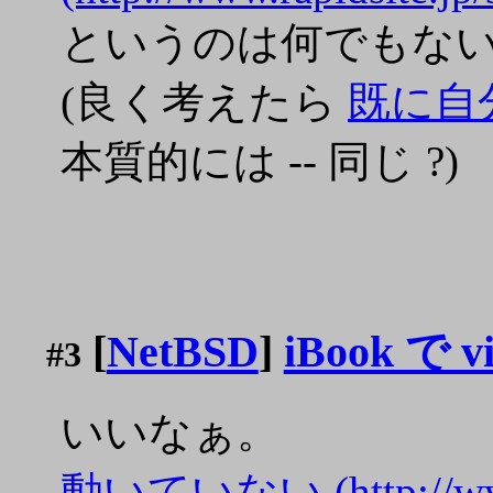
というのは何でもな
(良く考えたら
既に自
本質的には -- 同じ ?)
[
NetBSD
]
iBook 
#3
いいなぁ。
動いていない (http://www.k