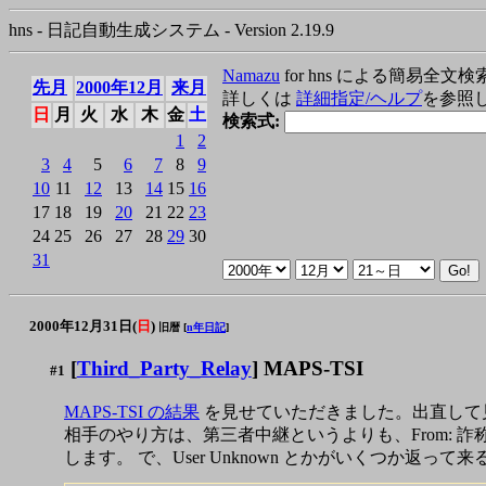
hns - 日記自動生成システム - Version 2.19.9
Namazu
for hns による簡易全文検
先月
2000年12月
来月
詳しくは
詳細指定/ヘルプ
を参照
日
月
火
水
木
金
土
検索式:
1
2
3
4
5
6
7
8
9
10
11
12
13
14
15
16
17
18
19
20
21
22
23
24
25
26
27
28
29
30
31
2000年12月31日(
日
)
旧暦 [
n年日記
]
[
Third_Party_Relay
] MAPS-TSI
#1
MAPS-TSI の結果
を見せていただきました。出直して
相手のやり方は、第三者中継というよりも、From: 詐称
します。 で、User Unknown とかがいくつか返って