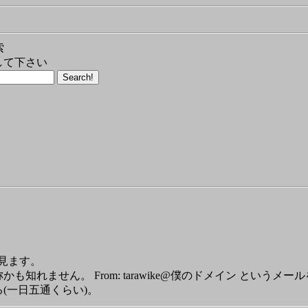
索
して下さい
見ます。
かも知れません。 From: tarawike@僕のドメイン という
来る(一日五通くらい)。