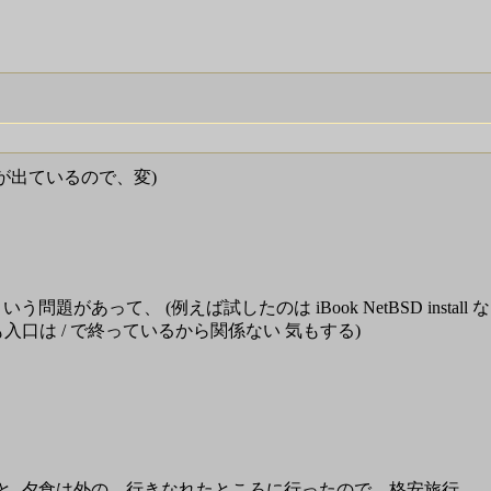
n が出ているので、変)
があって、 (例えば試したのは iBook NetBSD install 
も入口は / で終っているから関係ない 気もする)
, 夕食は外の、行きなれたところに行ったので、格安旅行。