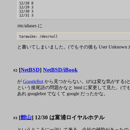
12/28 8

12/29 3

12/30 3

/etc/aliases に
と書いてしまいました。(でもその後も User Unknow
[
NetBSD
]
NetBSD/iBook
#2
が
GoogleBot
から見つからない。(のは変な気がする)という問題
という接尾語の問題かなと html に変更して見た。(で
あれ googlebot でなくて google だったかな。
[
館山
] 12/30 は富浦ロイヤルホテル
#3
というところに一泊して来る。会社の補助があったのと