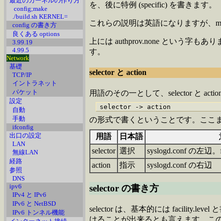
最近のカーネルの作り方
を、後に特例 (specific) を書きます。
config;make
./build.sh KERNEL=
これらの説明は英語になりますが、man s
config の書き方
良くある options
上には authprov.none という字
3.99.19
4.99.5
す。
Network
基礎
selector と action
TCP/IP
イントラネット
パケット
用語のその一として、selector と act
設定
自動
手動
の形式で書くということです。ここま
ifconfig
出口の設定
用語
日本語
LAN
selector
選択
syslogd.conf の左辺。
無線LAN
経路
action
指示
syslogd.conf の右辺
参照
DNS
ipv6
selector の書き方
IPv4 と IPv6
IPv6 と NetBSD
selector は、基本的には facil
IPv6 トンネル機能
けることが出来るとも言えます。この faci