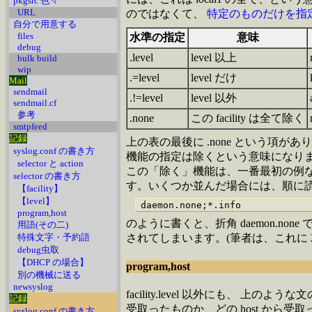
pkgsrc 色々
URL
のではなくて、
特定のものだけを指
自分で用意する
files
水準の指定
意味
debug
.level
level 以上
bulk build
wip
.=level
level だけ
Mail
sendmail
.!=level
level 以外
sendmail.cf
参考
.none
この facility は全て除く
smtpfeed
記録
上の表の最後に .none という項があり
syslog.conf の書き方
機能の指定は除くという意味になり
selector と action
この「除く」機能は、一番最初の例など
selector の書き方
す。いくつか並んだ場合には、順に
【facility】
【level】
program,host
のように書くと、折角 daemon.none 
用語(その二)
特殊文字・予約語
されてしまいます。(筆者は、これに 201
debug虫取
【DHCP の場合】
program,host
別の機械に送る
newsyslog
facility.level 以外にも、 上のよう
記録
受取ったものか、どの host から受
syslog.conf の書き方