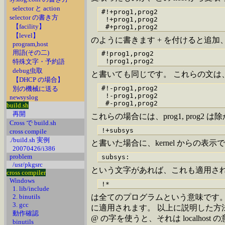
selector と action
#!+prog1,prog2

selector の書き方
 !+prog1,prog2

【facility】
【level】
のように書きます + を付けると追加、
program,host
用語(その二)
#!prog1,prog2

特殊文字・予約語
debug虫取
と書いても同じです。
これらの文は
【DHCP の場合】
#!-prog1,prog2

別の機械に送る
 !-prog1,prog2

newsyslog
build.sh
再開
これらの場合には、prog1, prog
Cross で build.sh
cross compile
./build.sh 実例
と書いた場合に、kernel からの表示で
20070426/i386
problem
/usr/pkgsrc
という文字があれば、これも適用さ
cross compiler
Windows
1. lib/include
2. binutils
は全てのプログラムという意味です。
3. gcc
に適用されます。 以上に説明した方法は 
動作確認
@ の字を使うと、それは localhost
binutils