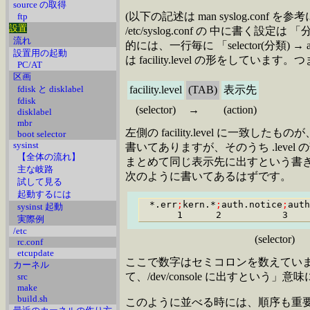
source の取得
(以下の記述は man syslog.conf 
ftp
設置
/etc/syslog.conf の 中
流れ
的には、一行毎に 「selector(分類) 
設置用の起動
は facility.level の形をしていま
PC/AT
区画
fdisk と disklabel
facility.level
(TAB)
表示先
fdisk
(selector)
→
(action)
disklabel
mbr
左側の facility.level に一致した
boot selector
sysinst
書いてありますが、そのうち .level の
【全体の流れ】
まとめて同じ表示先に出すという書き方も可能
主な岐路
次のように書いてあるはずです。
試して見る
起動するには
 *.err
;
kern.*
;
auth.notice
;
auth
sysinst 起動
実際例
/etc
(selector)
rc.conf
etcupdate
ここで数字はセミコロンを数えてい
カーネル
て、/dev/console に出すという」
src
make
build.sh
このように並べる時には、順序も重