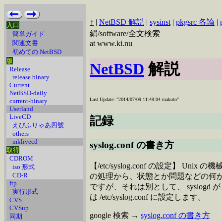
↑
|
NetBSD 解説
|
sysinst
|
pkgsrc 各論
|
入口
絹/software/全文検索
簡単ガイド
関連文書
at www.ki.nu
初めての NetBSD
版
NetBSD
解説
Release
release binary
Current
NetBSD-daily
Last Update: "2014/07/09 11:49:04 makoto"
current-binary
Userland
LiveCD
記録
えびふりゃあ四號
others
mklivecd
syslog.conf の書き方
取得
CDROM
【/etc/syslog.conf の設定】 
iso 形式
CD-R
の処理から、状態とか問題などの何かの記録を
ftp
ですが、それは別として、 syslogd
実行形式
は /etc/syslog.conf に設定します。
CVS
CVSup
google 検索 →
syslog.conf の書き方
同期