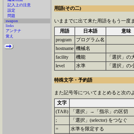
記入上の注意
用語(その二)
設定
問題
いままでに出て来た用語をもう一度
swapon
links
アンテナ
用語
日本語
意味
覚え
program
プログラム名
hostname
機械名
facility
機能
「選択」の
level
水準
「選択」の
特殊文字・予約語
また記号等についてまとめると次の
文字
(TAB)
「選択」→「指示」の区切
;
「選択」(selector) をつなぐ
=
水準を限定する