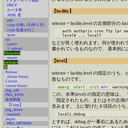
インターネット接続
DHCP
ルータ有
【facility】
ADSL 直
ppp
selector = facility.level の左側部分の fac
crypt の使い方(作り方)
crypt 生成その二
  auth authpriv cron ftp lpr ma
ipnat
nis
などが良く使われます。何が使われ
ypserv
3. ypbind
書かれているものなので、 基本的に
Filesystem
mount
【level】
packages
版
Release
selector = facility.leve
release binary
急なものです。
Current
current-binary
emerg  alert  crit
err
  warnin
pkg_add
この、水準(level) の指定の意味
PKG_PATH
依存関係
「指定されたもの、またはその左側の全て」
【Gimp】
含みます。 上に挙げた 8 項目のうち
pkg_delete
required
pkgsrc
とすれば、debug が一番右にある
PKG_OPTIONS
には、これは local1 の全て、