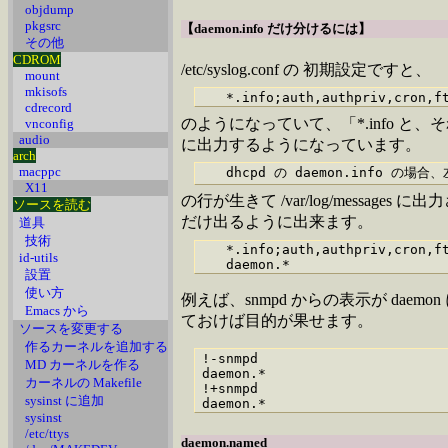
objdump
pkgsrc
【daemon.info だけ分けるには】
その他
CDROM
/etc/syslog.conf の 初期設定ですと、
mount
mkisofs
cdrecord
のようになっていて、「*.info と、それの右側
vnconfig
audio
に出力するようになっています。
arch
macppc
X11
の行が生きて /var/log/messages
ソースを読む
だけ出るように出来ます。
道具
技術
   *.info;auth,authpriv,cron,ft
id-utils
設置
使い方
例えば、snmpd からの表示が da
Emacs から
ておけば目的が果せます。
ソースを変更する
作るカーネルを追加する
!-snmpd

MD カーネルを作る
daemon.*                       
カーネルの Makefile
!+snmpd

sysinst に追加
sysinst
/etc/ttys
daemon.named