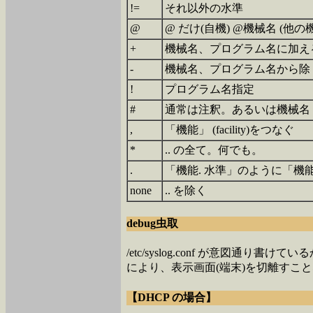
!=
それ以外の水準
@
@ だけ(自機) @機械名 (他の
+
機械名、プログラム名に加え
-
機械名、プログラム名から除
!
プログラム名指定
#
通常は注釈。あるいは機械名
,
「機能」 (facility)をつなぐ
*
.. の全て。何でも。
.
「機能. 水準」のように「
none
.. を除く
debug虫取
/etc/syslog.conf が意図通り書け
により、表示画面(端末)を切離すこ
【DHCP の場合】