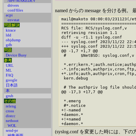
/dev/MAKEDEV
drivers
conf/files
named からの message を分ける例。 
acpi
mail@makoto 08:00:03/231123(/et
envstat
===============================
問題解決
RCS file: RCS/syslog.conf,v

ktrace
retrieving revision 1.1

ldd
diff -u -r1.1 syslog.conf

objdump
--- syslog.conf 2023/11/22 22:4
gdb
+++ syslog.conf 2023/11/22 22:5
問題
@@ -1,7 +1,7 @@

Device Busy
 #      $NetBSD: syslog.conf,v 
参考
 *.err;kern.*;auth.notice;authp
URL
-*.info;auth,authpriv,cron,ftp,
ML
+*.info;auth,authpriv,cron,ftp,
FAQ
 kern.debug                    
google
日本語
 # The authpriv log file should
本
@@ -17,3 +17,7 @@

grub
その他
 *.emerg                       
 #*.notice                     
releng
+!-named

cross
+daemon.*                      
distcc
+!+named

netboot
WOL
send-pr
(syslog.conf を変更した時には、下の
編集画面