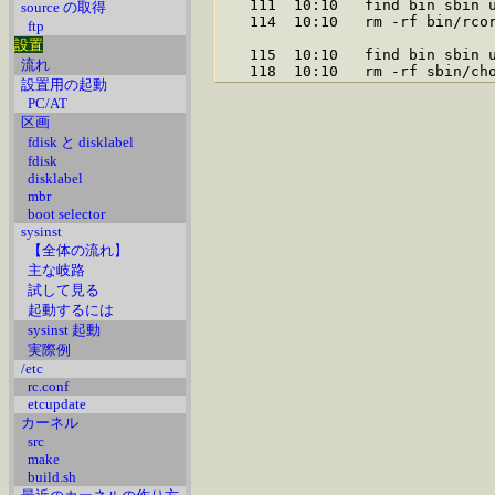
   111  10:10   find bin sbin u
source の取得
   114  10:10   rm -rf bin/rcor
ftp
設置
   115  10:10   find bin sbin u
流れ
設置用の起動
PC/AT
区画
fdisk と disklabel
fdisk
disklabel
mbr
boot selector
sysinst
【全体の流れ】
主な岐路
試して見る
起動するには
sysinst 起動
実際例
/etc
rc.conf
etcupdate
カーネル
src
make
build.sh