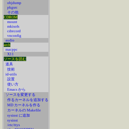
objdump
pkgsrc
その他
CDROM
mount
mkisofs
cdrecord
vnconfig
audio
arch
macppc
X11
ソースを読む
道具
技術
id-utils
設置
使い方
Emacs から
ソースを変更する
作るカーネルを追加する
MD カーネルを作る
カーネルの Makefile
sysinst に追加
sysinst
/etc/ttys