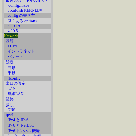
最近のカーネルの作り方
config;make
./build.sh KERNEL=
config の書き方
良くある options
3.99.19
4.99.5
Network
基礎
TCP/IP
イントラネット
パケット
設定
自動
手動
ifconfig
出口の設定
LAN
無線LAN
経路
参照
DNS
ipv6
IPv4 と IPv6
IPv6 と NetBSD
IPv6 トンネル機能