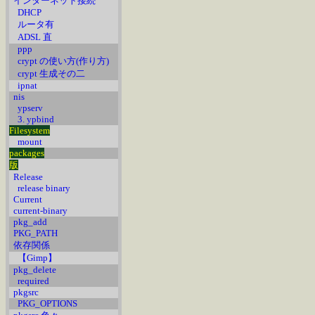
インターネット接続
DHCP
ルータ有
ADSL 直
ppp
crypt の使い方(作り方)
crypt 生成その二
ipnat
nis
ypserv
3. ypbind
Filesystem
mount
packages
版
Release
release binary
Current
current-binary
pkg_add
PKG_PATH
依存関係
【Gimp】
pkg_delete
required
pkgsrc
PKG_OPTIONS