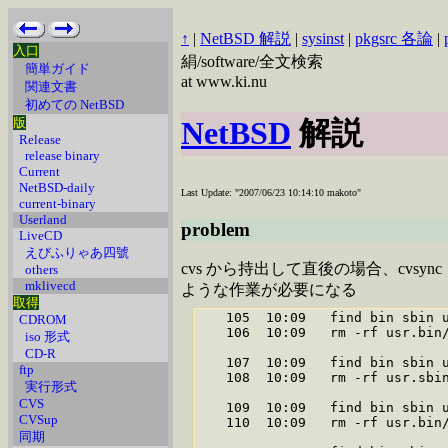
↑
|
NetBSD 解説
|
sysinst
|
pkgsrc 各論
|
入口
絹/software/全文検索
簡単ガイド
at www.ki.nu
関連文書
初めての NetBSD
版
NetBSD
解説
Release
release binary
Current
NetBSD-daily
Last Update: "2007/06/23 10:14:10 makoto"
current-binary
Userland
problem
LiveCD
えびふりゃあ四號
cvs から持出して直後の場合、cvsy
others
mklivecd
ような作業が必要になる
取得
   105  10:09   find bin sbin u
CDROM
   106  10:09   rm -rf usr.bin/
iso 形式
CD-R
   107  10:09   find bin sbin u
ftp
   108  10:09   rm -rf usr.sbin
実行形式
CVS
   109  10:09   find bin sbin u
CVSup
   110  10:09   rm -rf usr.bin/
同期