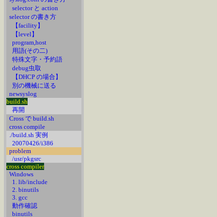
selector と action
selector の書き方
【facility】
【level】
program,host
用語(その二)
特殊文字・予約語
debug虫取
【DHCP の場合】
別の機械に送る
newsyslog
build.sh
再開
Cross で build.sh
cross compile
./build.sh 実例
20070426/i386
problem
/usr/pkgsrc
cross compiler
Windows
1. lib/include
2. binutils
3. gcc
動作確認
binutils