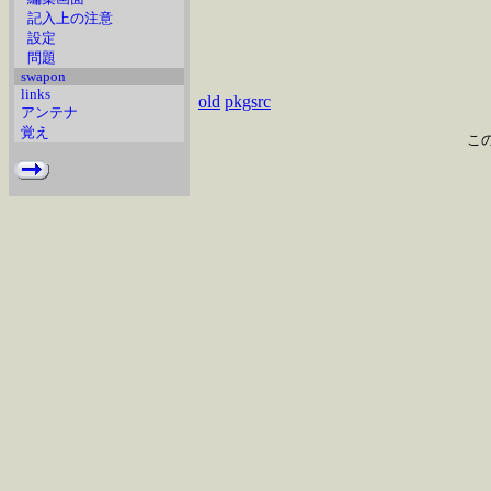
記入上の注意
設定
問題
swapon
links
old
pkgsrc
アンテナ
覚え
こ