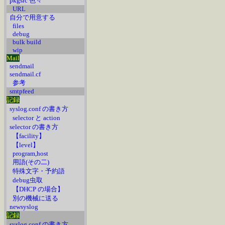
pkgsrc 色々
URL
自分で用意する
files
debug
bulk build
wip
Mail
sendmail
sendmail.cf
参考
smtpfeed
記録
syslog.conf の書き方
selector と action
selector の書き方
【facility】
【level】
program,host
用語(その二)
特殊文字・予約語
debug虫取
【DHCP の場合】
別の機械に送る
newsyslog
記録
syslog.conf の書き方