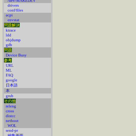
/dev/MAKEDEV
drivers
conf/files
acpi
envstat
問題解決
ktrace
ldd
objdump
gdb
問題
Device Busy
参考
URL
ML
FAQ
google
日本語
本
grub
その他
releng
cross
distcc
netboot
WOL
send-pr
編集画面