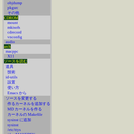
objdump
pkgsrc
その他
CDROM
mount
mkisofs
cdrecord
vnconfig
audio
arch
macppc
X11
ソースを読む
道具
技術
id-utils
設置
使い方
Emacs から
ソースを変更する
作るカーネルを追加する
MD カーネルを作る
カーネルの Makefile
sysinst に追加
sysinst
/etc/ttys