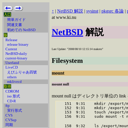
↑
|
NetBSD 解説
|
sysinst
|
pkgsrc 各論
|
入口
at www.ki.nu
簡単ガイド
関連文書
NetBSD
解説
初めての NetBSD
版
Release
release binary
Current
Last Update: "2008/08/10 12:15:14 makoto"
NetBSD-daily
current-binary
Filesystem
Userland
LiveCD
えびふりゃあ四號
mount
others
mklivecd
mount null
取得
CDROM
mount null はディレクトリ単位の
iso 形式
CD-R
   151  9:31    mkdir /export/m
ftp
   152  9:31    mkdir /export/m
実行形式
   153  9:31    touch /export/m
CVS
   156  9:31    sudo mount -t n
CVSup
                            
同期
   158  9:32    ls /export/moun