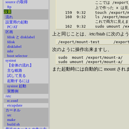
source の取得
                ここでは /expor
ftp
                上で作った x は
設置
   159  9:32    touch /export/m
流れ
   160  9:32    ls /export/moun
                これで両方に見えま
設置用の起動
PC/AT
区画
上と同じことは、/etc/fstab に次
fdisk と disklabel
fdisk
disklabel
次のように操作出来ますし、
mbr
boot selector
sudo  mount /export/mount-a/

sysinst
【全体の流れ】
また起動時には自動的に mount され
主な岐路
試して見る
起動するには
sysinst 起動
実際例
/etc
rc.conf
etcupdate
カーネル
src
make
build.sh