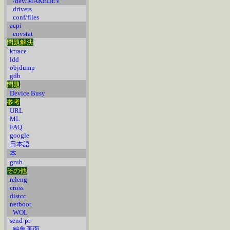
/dev/MAKEDEV
drivers
conf/files
acpi
envstat
問題解決
ktrace
ldd
objdump
gdb
問題
Device Busy
参考
URL
ML
FAQ
google
日本語
本
grub
その他
releng
cross
distcc
netboot
WOL
send-pr
編集画面