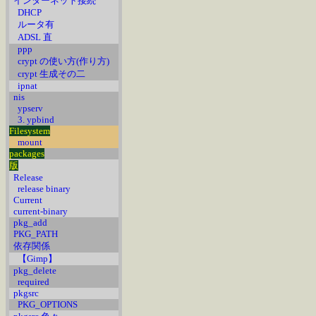
インターネット接続
DHCP
ルータ有
ADSL 直
ppp
crypt の使い方(作り方)
crypt 生成その二
ipnat
nis
ypserv
3. ypbind
Filesystem
mount
packages
版
Release
release binary
Current
current-binary
pkg_add
PKG_PATH
依存関係
【Gimp】
pkg_delete
required
pkgsrc
PKG_OPTIONS