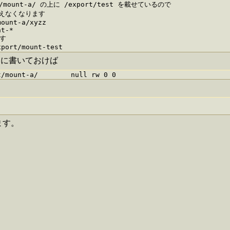
t/mount-a/ の上に /export/test を載せているので

見えなくなります 

ount-a/xyzz

t-*

す

のように書いておけば
ます。