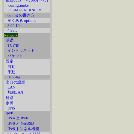
最近のカーネルの作り方
config;make
./build.sh KERNEL=
config の書き方
良くある options
3.99.19
4.99.5
Network
基礎
TCP/IP
イントラネット
パケット
設定
自動
手動
ifconfig
出口の設定
LAN
無線LAN
経路
参照
DNS
ipv6
IPv4 と IPv6
IPv6 と NetBSD
IPv6 トンネル機能