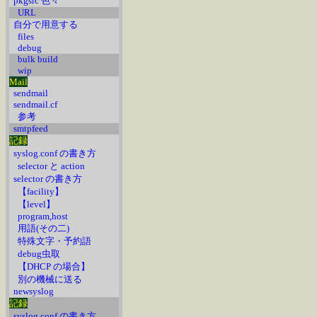
pkgsrc 色々
URL
自分で用意する
files
debug
bulk build
wip
Mail
sendmail
sendmail.cf
参考
smtpfeed
記録
syslog.conf の書き方
selector と action
selector の書き方
【facility】
【level】
program,host
用語(その二)
特殊文字・予約語
debug虫取
【DHCP の場合】
別の機械に送る
newsyslog
記録
syslog.conf の書き方