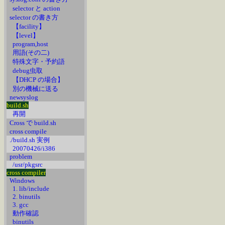
selector と action
selector の書き方
【facility】
【level】
program,host
用語(その二)
特殊文字・予約語
debug虫取
【DHCP の場合】
別の機械に送る
newsyslog
build.sh
再開
Cross で build.sh
cross compile
./build.sh 実例
20070426/i386
problem
/usr/pkgsrc
cross compiler
Windows
1. lib/include
2. binutils
3. gcc
動作確認
binutils