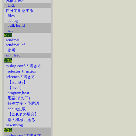
pkgsrc 色々
URL
自分で用意する
files
debug
bulk build
wip
Mail
sendmail
sendmail.cf
参考
smtpfeed
記録
syslog.conf の書き方
selector と action
selector の書き方
【facility】
【level】
program,host
用語(その二)
特殊文字・予約語
debug虫取
【DHCP の場合】
別の機械に送る
newsyslog
記録
syslog.conf の書き方