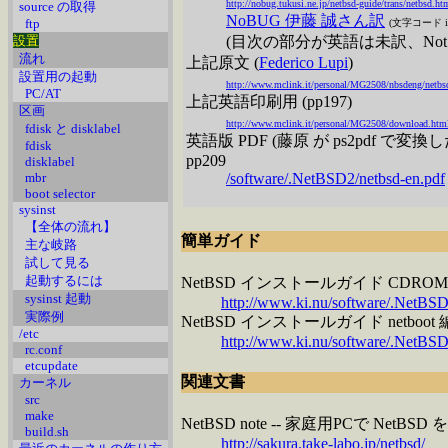
http://nobug.tukusi.ne.jp/netbsd-guide/trans/netbsd.ht
source の取得
NoBUG 伊藤 誠さん訳
ftp
(文字コード iso
設置
(目次の部分が英語は未訳、Not fo
流れ
上記原文 (
Federico Lupi
)
設置用の起動
http://www.mclink.it/personal/MG2508/nbsdeng/netbs
PC/AT
上記英語印刷用 (pp197)
区画
http://www.mclink.it/personal/MG2508/download.htm
fdisk と disklabel
英語版 PDF (藤原 が ps2pdf で変換
fdisk
pp209
disklabel
mbr
/software/.NetBSD2/netbsd-en.pdf
boot selector
sysinst
【全体の流れ】
簡単ガイド
主な岐路
試して見る
起動するには
NetBSD インストールガイド CDROM 
sysinst 起動
http://www.ki.nu/software/.NetBSD
実際例
NetBSD インストールガイド netboo
/etc
http://www.ki.nu/software/.NetBSD2
rc.conf
etcupdate
関連文書
カーネル
src
make
NetBSD note -- 家庭用PCで Net
build.sh
http://sakura.take-labo.jp/netbsd/