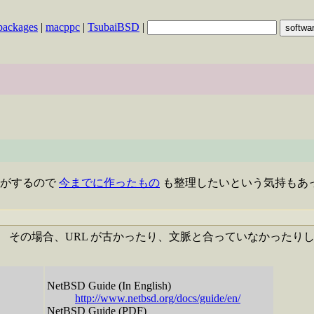
packages
|
macppc
|
TsubaiBSD
|
気がするので
今までに作ったもの
も整理したいという気持もあって
 その場合、URL が古かったり、文脈と合っていなかったりします
。
NetBSD Guide (In English)
http://www.netbsd.org/docs/guide/en/
NetBSD Guide (PDF)