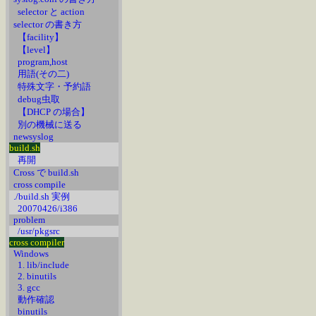
selector と action
selector の書き方
【facility】
【level】
program,host
用語(その二)
特殊文字・予約語
debug虫取
【DHCP の場合】
別の機械に送る
newsyslog
build.sh
再開
Cross で build.sh
cross compile
./build.sh 実例
20070426/i386
problem
/usr/pkgsrc
cross compiler
Windows
1. lib/include
2. binutils
3. gcc
動作確認
binutils