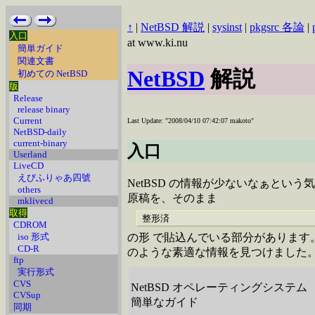
↑
|
NetBSD 解説
|
sysinst
|
pkgsrc 各論
|
入口
at www.ki.nu
簡単ガイド
関連文書
NetBSD
解説
初めての NetBSD
版
Release
release binary
Current
Last Update: "2008/04/10 07:42:07 makoto"
NetBSD-daily
current-binary
入口
Userland
LiveCD
えびふりゃあ四號
NetBSD の情報が少ないなぁという
others
原稿を、そのまま
mklivecd
取得
整形済
CDROM
iso 形式
の形 で貼込んでいる部分があります。
CD-R
のような素適な情報を見つけました
ftp
実行形式
CVS
NetBSD オペレーティングシステム
CVSup
簡単なガイド
同期