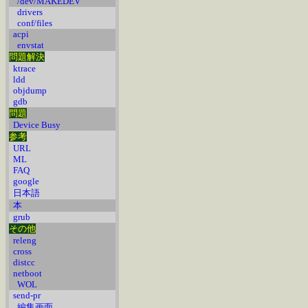
/dev/MAKEDEV
drivers
conf/files
acpi
envstat
問題解決
ktrace
ldd
objdump
gdb
問題
Device Busy
参考
URL
ML
FAQ
google
日本語
本
grub
その他
releng
cross
distcc
netboot
WOL
send-pr
編集画面