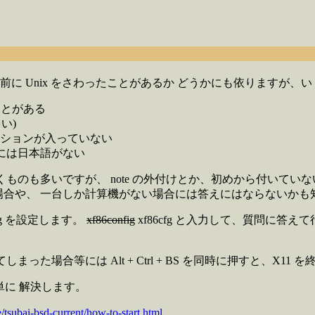
以前に Unix をさわったことがあるか どうかにも依りますが、
ことがある
い)
ケーションが入っていない
択には日本語がない
動くものも多いですが、 note の外付けとか、初めから付いて
場合や、 一台しか計算機がない場合には答えにはならないかも
nfig を設定します。
xf86config
xf86cfg と入力して、質問に
まった場合等には Alt + Ctrl + BS を同時に押すと、X1
に 解決します。
/tsubai-bsd-current/how-to-start.html