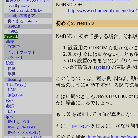
最近のカーネルの作り方
NetBSDメモ
config;make
./build.sh KERNEL=
http://www.rr.homeunix.net/netbsd/
config の書き方
良くある options
初めての NetBSD
3.99.19
4.99.5
NetBSD に初めて接する場合、それ
Network
基礎
TCP/IP
設置用の CDROM が動かない
イントラネット
X がすぐには動かない(ことも多
パケット
(OS 設置のままだと)アプリ
設定
標準設置系 (
sysinst
) の言語選
自動
手動
このうちの 1. は、運が良ければ、
ifconfig
出口の設定
当然のように可能ですが、初めての
LAN
無線LAN
2. は結局のところ /etc/X11/XF86Co
経路
かは場合によるでしょう。
参照
DNS
もし X を起動して画面が真黒になってし
ipv6
IPv4 と IPv6
3. は、
packages
を使えば、かなり簡単
IPv6 と NetBSD
IPv6 トンネル機能
初めての場合:
http://www.ki.nu/software