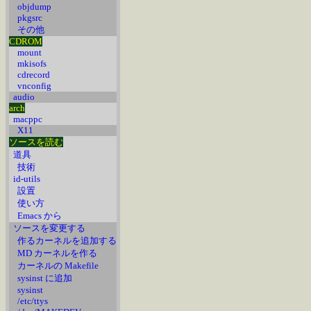
objdump
pkgsrc
その他
CDROM
mount
mkisofs
cdrecord
vnconfig
audio
arch
macppc
X11
ソースを読む
道具
技術
id-utils
設置
使い方
Emacs から
ソースを変更する
作るカーネルを追加する
MD カーネルを作る
カーネルの Makefile
sysinst に追加
sysinst
/etc/ttys