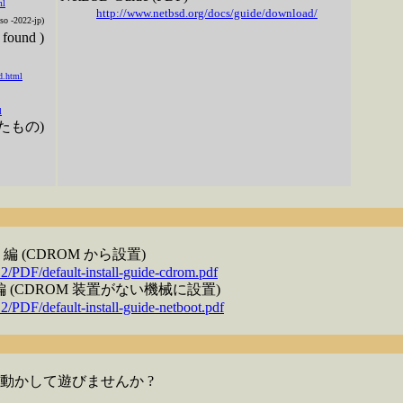
ml
http://www.netbsd.org/docs/guide/download/
 -2022-jp)
und )
d.html
l
したもの)
編 (CDROM から設置)
2/PDF/default-install-guide-cdrom.pdf
t 編 (CDROM 装置がない機械に設置)
/PDF/default-install-guide-netboot.pdf
BSD を動かして遊びませんか ?