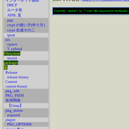
インターネット接続
DHCP
ルータ有
ADSL 直
ppp
crypt の使い方(作り方)
crypt 生成その二
ipnat
nis
ypserv
3. ypbind
Filesystem
mount
packages
版
Release
release binary
Current
current-binary
pkg_add
PKG_PATH
依存関係
【Gimp】
pkg_delete
required
pkgsrc
PKG_OPTIONS