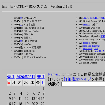
hns - 日記自動生成システム - Version 2.19.9
08/08(
土
)
WAEDX CW
403
JNUG 総会/BOF 2017/
08/15(
土
)
21:00 -- 21:00 KCJ
402
用途別 Emacs ( C, La
08/15(
土
)
木之本会議
380
cvsweb
の移行
08/18(火)
tcsh, mijinko 誕生日
370
tamago 辞書登録
368
CROSS (cross/i386-ming
08/19(水)
CQ Ham Radio
363
Wanderlust+HyperEstra
08/19(水)
不燃ごみ
360
evbppc 用 patch /
玄
08/19(水)
別冊 CQ
335
/dev/battery is missin
08/22(
土
)
FD ログ締切
325
tcode頁
の更新
08/25(火)
Interface
322
software
|
hardware
08/31(月)
NTT 東 払込期日
321
emacs-22
|
IPv6
09/01(火)
atactl check
320
bulk build (
Mac OS 
310
Wanderlust の Nama
09/02(水)
不燃ごみ
290
WordPress 1.2 -> 1.5 
09/05(
土
)
09:00 -- All Asia Phone
220
Wanderlust で日本語題名の
215
NetBSD/ofppc
Namazu
for hns による簡易全文検
先月
2026年08月
来月
詳しくは
詳細指定/ヘルプ
を参照
日
月
火
水
木
金
土
検索式:
1
2
3
4
5
6
7
8
9
10
11
12
13
14
15
16
17
18
19
20
21
22