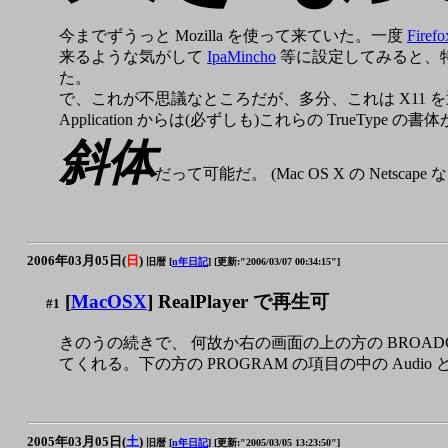
今までずうっと Mozilla を使って来ていた。一度
Firefo
来るような気がして
IpaMincho
等に設定してみると、特
た。
で、これが不思議なところだが、多分、これは X11 を通
Application からは(必ずしも)これらの TrueType の書
斜体
だって可能だ。 (Mac OS X の Netscap
2006年03月05日(
日
)
旧暦 [
n年日記
]
[更新:"2006/03/07 00:34:15"]
[
MacOSX
] RealPlayer で再生可
#1
きのうの続きで、 何故か右の画面の上の方の BROADCAS
てくれる。下の方の PROGRAM の項目の中の Audi
2005年03月05日(
土
)
旧暦 [
n年日記
]
[更新:"2005/03/05 13:23:50"]