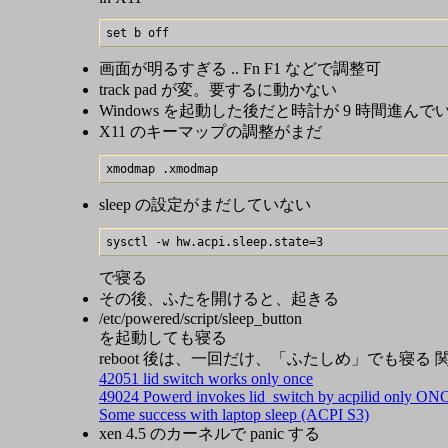
画面が明るすぎる .. Fn F1 などで調整可
track pad が変。要するに動かない
Windows を起動した後だと時計が 9 時間進んで
X11 のキーマップの調整がまだ
sleep の設定がまだしていない
で寝る
その後、ふたを開けると、起きる
/etc/powered/script/sleep_button
を起動しても寝る
reboot 後は、一回だけ、「ふたしめ」でも寝る 関
42051 lid switch works only once
49024 Powerd invokes lid_switch by acpilid only ONC
Some success with laptop sleep (ACPI S3)
xen 4.5 のカーネルで panic する