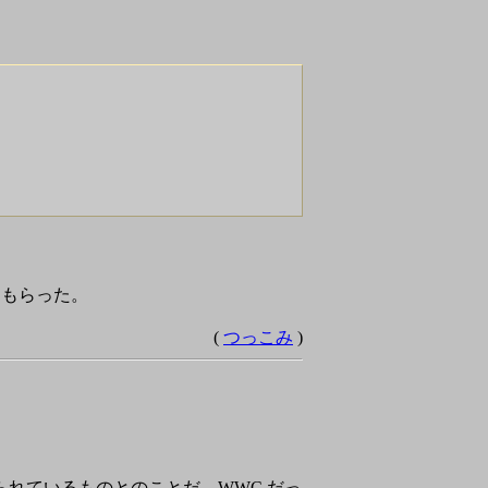
えてもらった。
(
つっこみ
)
で作られているものとのことだ。WWC だっ