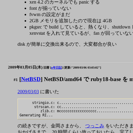
xen 4.2 のカーネルでも panic する
font が揃っていない
fvwm の設定がまだ
2GB メモリを追加したので現在は 4GB
pkgsrc で build していると、熱くなり、shutdo
xenvstat を入れて見ているが、fan が回っていない
disk が簡単に交換出来るので、大変都合が良い
2009年03月05日(木)
旧暦 [
n年日記
]
[更新:"2009/03/06 03:03:02"]
[
NetBSD
] NetBSD/amd64 で ruby18-base を
#1
2009/03/03
に書いた
      stringio.c: c....................................
       strscan.c: cc...........................

          zlib.c: mcccccccccccccccccc..................
の続きですが、金岡さまから、
つっこみ
をいただきま
おかげさまで、 20 時間くらい放っておいたら、完了