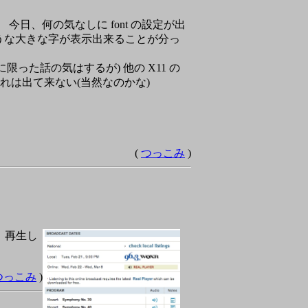
日、何の気なしに font の設定が出
うな大きな字が表示出来ることが分っ
限った話の気はするが) 他の X11 の
00 では、これは出て来ない(当然なのかな)
(
つっこみ
)
と、再生し
つっこみ
)