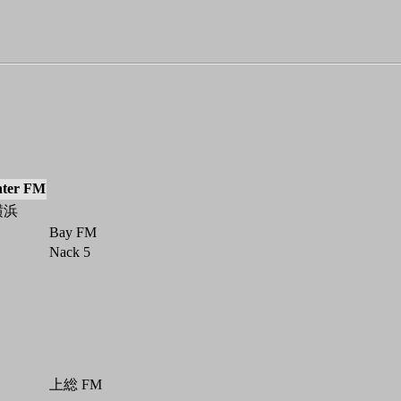
nter FM
横浜
Bay FM
Nack 5
上総 FM