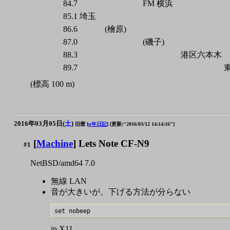
84.7
FM 横浜
85.1
埼玉
86.6
(檜原)
87.0
(磯子)
88.3
港区六本木
89.7
(標高 100 m)
2016年03月05日(
土
)
旧暦 [
n年日記
]
[更新:"2016/03/12 14:14:16"]
[
Machine
] Lets Note CF-N9
#1
NetBSD/amd64 7.0
無線 LAN
音が大きいが、下げる方法が分らない
in X11