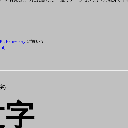
PDF directory
に置いて
ml)
字)
文字