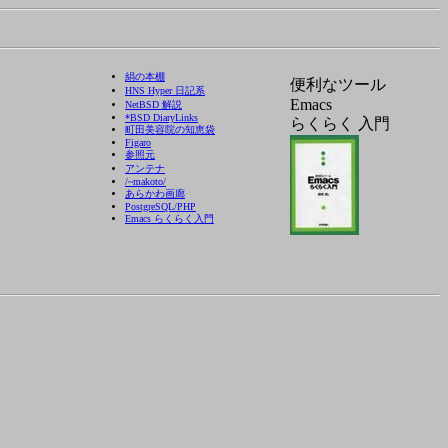
絹の本棚
便利なツール
HNS Hyper 日記系
Emacs
NetBSD 解説
*BSD DiaryLinks
らくらく 入門
町田美容院の知恵袋
Figaro
参照元
アンテナ
/~makoto/
あらかわ画廊
PostgreSQL/PHP
Emacs らくらく入門