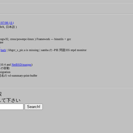
07/08 (土)
TeX, 日本語 )
w32, cross/powerpc-linux ) Framework --- binutils + gcc
ier
箱
g
hack
| libgcc_s_pic.a is missing | samba の -PIE 問題335 ntpd monitor
X
10.4 and
NetBSD/macppc
)
zu の挙動
migration
 wl-summary-print-buffer
索
して下さい