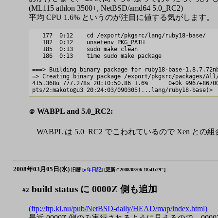
(ML115 athlon 3500+, NetBSD/amd64 5.0_RC2)
平均 CPU 1.6% というのが注目に値する気がします。
   177  0:12    cd /export/pkgsrc/lang/ruby18-base/

   182  0:12    unsetenv PKG_PATH

   185  0:13    sudo make clean

   186  0:13    time sudo make package

===> Building binary package for ruby18-base-1.8.7.72nb
=> Creating binary package /export/pkgsrc/packages/All/
415.368u 777.278s 20:10:50.86 1.6%      0+0k 9967+86700
WABPL and 5.0_RC2:
＠
WABPL は 5.0_RC2 でこわれているので Xe
2008年03月05日(水)
旧暦 [
n年日記
]
[更新:"2008/03/06 18:41:29"]
build status に 0000Z 側も追加
#2
(ftp://ftp.ki.nu/pub/NetBSD-daily/HEAD/map/index.html)
最近 0000Z 側のみ実行されるように見えるので、00