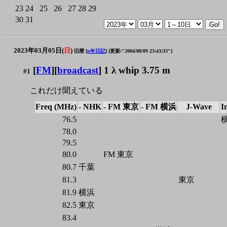
23
24
25
26
27
28
29
30
31
2023年03月05日(
日
)
旧暦 [
n年日記
]
[更新:"2004/08/09 23:43:33"]
[
FM
][
broadcast
] 1 λ whip 3.75 m
#1
これだけ聞えている
Freq (MHz)
- NHK
- FM 東京
- FM 横浜
J-Wave
I
76.5
78.0
79.5
80.0
FM 東京
80.7
千葉
81.3
東京
81.9
横浜
82.5
東京
83.4