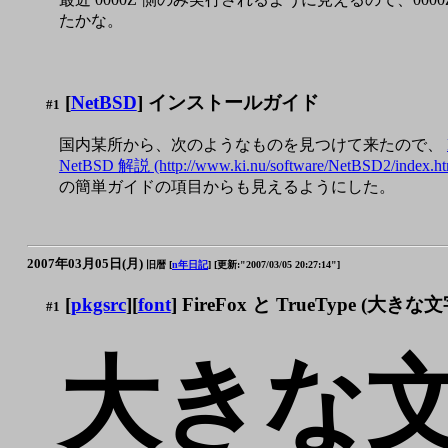
たかな。
[
NetBSD
] インストールガイド
#1
国内某所から、次のようなものを見つけて来たので、
NetBSD 解説 (http://www.ki.nu/software/NetBSD2/index.ht
の簡単ガイドの項目からも見えるようにした。
2007年03月05日(月)
旧暦 [
n年日記
]
[更新:"2007/03/05 20:27:14"]
[
pkgsrc
][
font
] FireFox と TrueType (大きな文
#1
大きな