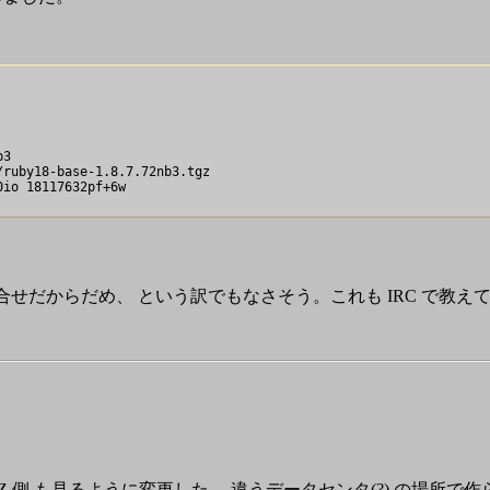
3

ruby18-base-1.8.7.72nb3.tgz

io 18117632pf+6w

n との組合せだからだめ、 という訳でもなさそう。これも IRC で教
00Z 側 も見るように変更した。 違うデータセンタ(?) の場所