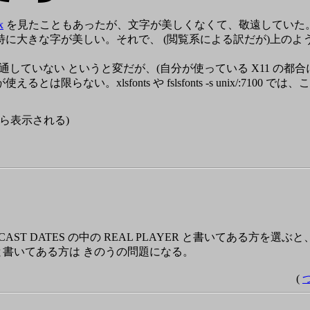
x
を見たこともあったが、文字が美しくなくて、敬遠していた。 今
に大きな字が美しい。それで、 (閲覧系による訳だが)上のよ
していない というと変だが、(自分が使っている X11 の都合に
体が使えるとは限らない。xlsfonts や fslsfonts -s unix/:71
e なら表示される)
T DATES の中の REAL PLAYER と書いてある方を選ぶ
o と書いてある方は きのうの問題になる。
(