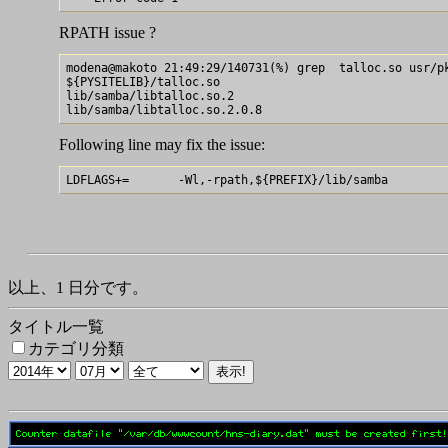
RPATH issue ?
modena@makoto 21:49:29/140731(%) grep  talloc.so usr/pk
${PYSITELIB}/talloc.so

lib/samba/libtalloc.so.2

Following line may fix the issue:
以上、1 日分です。
タイトル一覧
カテゴリ分類