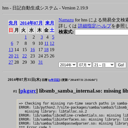
hns - 日記自動生成システム - Version 2.19.9
Namazu
for hns による簡易全文検
先月
2014年07月
来月
詳しくは
詳細指定/ヘルプ
を参照
日
月
火
水
木
金
土
検索式:
1
2
3
4
5
6
7
8
9
10
11
12
13
14
15
16
17
18
19
20
21
22
23
24
25
26
27
28
29
30
31
2014年07月31日(木)
旧暦 [
n年日記
]
[更新:"2014/07/31 23:16:04"]
[
pkgsrc
] libsmb_samba_internal.so: missing libr
#1
=> Checking for missing run-time search paths in samba-
ERROR: lib/python2.7/site-packages/samba/samba3/libsmb_
   missing library: libtalloc.so.2

ERROR: lib/samba/libcmdline-credentials.so: missing lib
ERROR: lib/samba/libinterfaces.so: missing library: lib
ERROR: lib/samba/libsmbpasswdparser.so: missing library