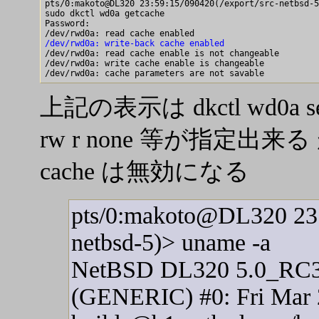
pts/0:makoto@DL320 23:59:15/090420(/export/src-netbsd-5
sudo dkctl wd0a getcache

Password:

/dev/rwd0a: write-back cache enabled

/dev/rwd0a: read cache enable is not changeable

/dev/rwd0a: write cache enable is changeable

上記の表示は dkctl wd0a 
rw r none 等が指定出来る が
cache は無効になる
pts/0:makoto@DL320 23:0
netbsd-5)> uname -a
NetBSD DL320 5.0_RC
(GENERIC) #0: Fri Mar 