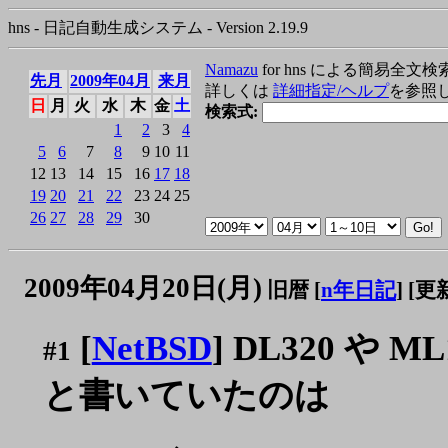
hns - 日記自動生成システム - Version 2.19.9
Namazu
for hns による簡易全文検
先月
2009年04月
来月
詳しくは
詳細指定/ヘルプ
を参照
日
月
火
水
木
金
土
検索式:
1
2
3
4
5
6
7
8
9
10
11
12
13
14
15
16
17
18
19
20
21
22
23
24
25
26
27
28
29
30
2009年04月20日(月)
旧暦 [
n年日記
]
[更新
[
NetBSD
] DL320 や ML
#1
と書いていたのは