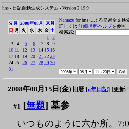
hns - 日記自動生成システム - Version 2.19.9
Namazu
for hns による簡易全文検
先月
2008年08月
来月
詳しくは
詳細指定/ヘルプ
を参照
日
月
火
水
木
金
土
検索式:
1
2
3
4
5
6
7
8
9
10
11
12
13
14
15
16
17
18
19
20
21
22
23
24
25
26
27
28
29
30
31
2008年08月15日(金)
旧暦 [
n年日記
]
[更新:"2
[
無題
] 墓参
#1
いつものように六か所。7:03 