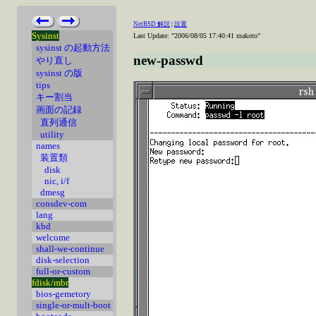
NetBSD 解説
|
設置
Sysinst
Last Update: "2006/08/05 17:40:41 makoto"
sysinst の起動方法
new-passwd
やり直し
sysinst の版
tips
キー割当
画面の記録
直列通信
utility
names
装置類
disk
nic, i/f
dmesg
consdev-com
lang
kbd
welcome
shall-we-continue
disk-selection
full-or-custom
fdisk/mbr
bios-gemetory
single-or-mult-boot