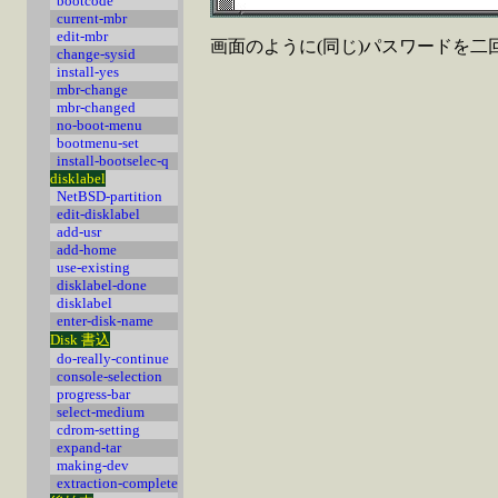
bootcode
current-mbr
edit-mbr
画面のように(同じ)パスワードを二
change-sysid
install-yes
mbr-change
mbr-changed
no-boot-menu
bootmenu-set
install-bootselec-q
disklabel
NetBSD-partition
edit-disklabel
add-usr
add-home
use-existing
disklabel-done
disklabel
enter-disk-name
Disk 書込
do-really-continue
console-selection
progress-bar
select-medium
cdrom-setting
expand-tar
making-dev
extraction-complete