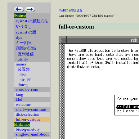
NetBSD 解説
|
設置
Sysinst
Last Update: "2006/10/07 22:14:50 makoto"
sysinst の起動方法
full-or-custom
やり直し
sysinst の版
tips
キー割当
画面の記録
直列通信
utility
names
装置類
disk
nic, i/f
dmesg
consdev-com
lang
kbd
welcome
shall-we-continue
disk-selection
full-or-custom
fdisk/mbr
bios-gemetory
single-or-mult-boot