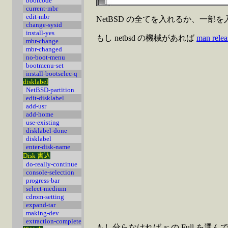
bootcode
current-mbr
edit-mbr
NetBSD の全てを入れるか、一部
change-sysid
install-yes
もし netbsd の機械があれば
man rele
mbr-change
mbr-changed
no-boot-menu
bootmenu-set
install-bootselec-q
disklabel
NetBSD-partition
edit-disklabel
add-usr
add-home
use-existing
disklabel-done
disklabel
enter-disk-name
Disk 書込
do-really-continue
console-selection
progress-bar
select-medium
cdrom-setting
expand-tar
making-dev
extraction-complete
もし分らなければ a: の Full 