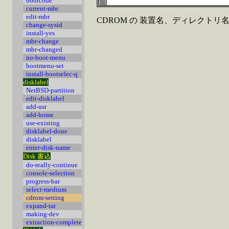
bootcode
current-mbr
edit-mbr
CDROM の 装置名、ディレクト
change-sysid
install-yes
mbr-change
mbr-changed
no-boot-menu
bootmenu-set
install-bootselec-q
disklabel
NetBSD-partition
edit-disklabel
add-usr
add-home
use-existing
disklabel-done
disklabel
enter-disk-name
Disk 書込
do-really-continue
console-selection
progress-bar
select-medium
cdrom-setting
expand-tar
making-dev
extraction-complete