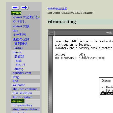
NetBSD 解説
|
設置
Sysinst
Last Update: "2006/08/05 17:33:51 makoto"
sysinst の起動方法
cdrom-setting
やり直し
sysinst の版
tips
キー割当
画面の記録
直列通信
utility
names
装置類
disk
nic, i/f
dmesg
consdev-com
lang
kbd
welcome
shall-we-continue
disk-selection
full-or-custom
fdisk/mbr
bios-gemetory
single-or-mult-boot