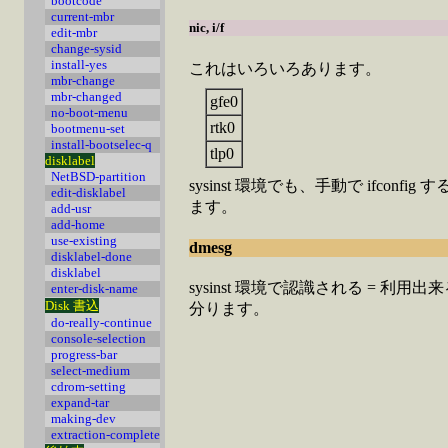
bootcode
current-mbr
nic, i/f
edit-mbr
change-sysid
install-yes
これはいろいろあります。
mbr-change
mbr-changed
gfe0
no-boot-menu
rtk0
bootmenu-set
install-bootselec-q
tlp0
disklabel
NetBSD-partition
sysinst 環境でも、手動で ifconfig
edit-disklabel
ます。
add-usr
add-home
use-existing
dmesg
disklabel-done
disklabel
sysinst 環境で認識される = 利
enter-disk-name
Disk 書込
分ります。
do-really-continue
console-selection
progress-bar
select-medium
cdrom-setting
expand-tar
making-dev
extraction-complete