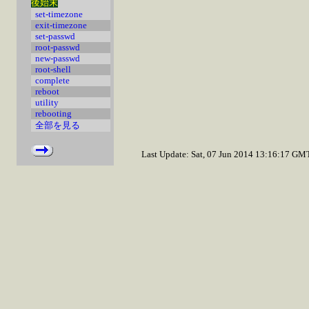
後始末
set-timezone
exit-timezone
set-passwd
root-passwd
new-passwd
root-shell
complete
reboot
utility
rebooting
全部を見る
Last Update: Sat, 07 Jun 2014 13:16:17 GM