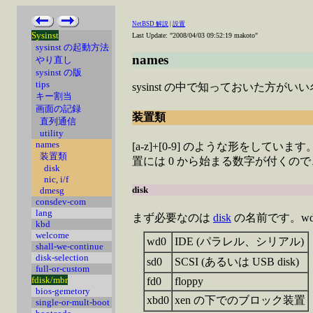
NetBSD 解説
|
設置
Sysinst
Last Update: "2008/04/03 09:52:19 makoto"
sysinst の起動方法
names
やり直し
sysinst の版
tips
sysinst の中で知っておいた方が
キー割当
画面の記録
装置類
直列通信
utility
names
[a-z]+[0-9] のような形を
装置類
置には 0 から始まる数字が付くの
disk
nic, i/f
disk
dmesg
consdev-com
lang
まず必要なのは
disk
の名前です。wd0,
kbd
welcome
wd0
IDE (パラレル、シリアル)
shall-we-continue
disk-selection
sd0
SCSI (あるいは USB disk)
full-or-custom
fdisk/mbr
fd0
floppy
bios-gemetory
xbd0
xen の下でのブロック装置
single-or-mult-boot