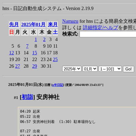
hns - 日記自動生成システム - Version 2.19.9
Namazu
for hns による簡易全文検
先月
2025年01月
来月
詳しくは
詳細指定/ヘルプ
を参照
日
月
火
水
木
金
土
検索式:
1
2
3
4
5
6
7
8
9
10
11
12
13
14
15
16
17
18
19
20
21
22
23
24
25
26
27
28
29
30
31
2025年01月01日(水)
旧暦 [
n年日記
]
[更新:"2004/08/09 23:43:33"]
[
初詣
] 安房神社
#1
04:20 起床

05:22 出発

06:57 安房神社到着  (1:30) 駐車場待なし

07:27 出発
