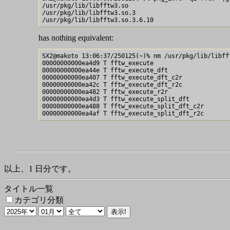
/usr/pkg/lib/libfftw3.so

/usr/pkg/lib/libfftw3.so.3

has nothing equivalent:
SX2@makoto 13:06:37/250125(~)% nm /usr/pkg/lib/libff
00000000000ea4d9 T fftw_execute

00000000000ea44e T fftw_execute_dft

00000000000ea407 T fftw_execute_dft_c2r

00000000000ea42c T fftw_execute_dft_r2c

00000000000ea482 T fftw_execute_r2r

00000000000ea4d3 T fftw_execute_split_dft

00000000000ea488 T fftw_execute_split_dft_c2r

以上、1 日分です。
タイトル一覧
カテゴリ分類