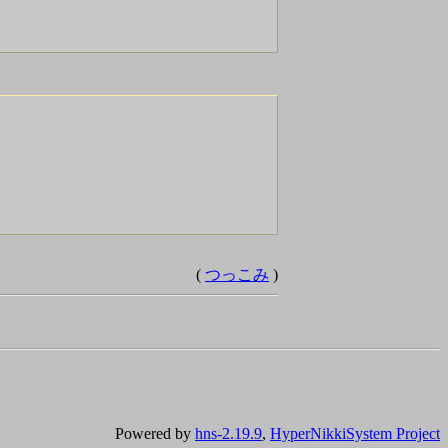
(
つっこみ
)
Powered by
hns-2.19.9
,
HyperNikkiSystem Project