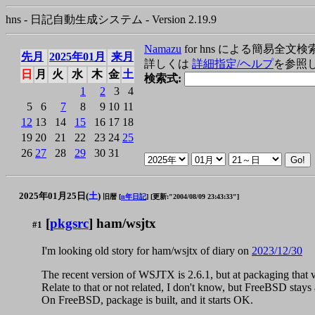
hns - 日記自動生成システム - Version 2.19.9
Namazu
for hns による簡易全文検
先月
2025年01月
来月
詳しくは
詳細指定/ヘルプ
を参照
日
月
火
水
木
金
土
検索式:
1
2
3
4
5
6
7
8
9
10
11
12
13
14
15
16
17
18
19
20
21
22
23
24
25
26
27
28
29
30
31
2025年01月25日(
土
)
旧暦 [
n年日記
]
[更新:"2004/08/09 23:43:33"]
[
pkgsrc
] ham/wsjtx
#1
I'm looking old story for ham/wsjtx of diary on
2023/12/30
The recent version of WSJTX is 2.6.1, but at packaging that ve
Relate to that or not related, I don't know, but FreeBSD stays 
On FreeBSD, package is built, and it starts OK.