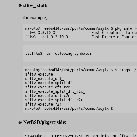
sfftw_ stuff:
＠
for example,
makoto@freebsd14:/usr/ports/comms/wsjtx $ pkg info |g
fftw3-3.3.10_3                 Fast C routines to co
libfftw3 has following symbols:

makoto@freebsd14:/usr/ports/comms/wsjtx $ strings  /
sfftw_execute_

sfftw_execute_dft_

sfftw_execute_split_dft_

sfftw_execute_dft_r2c_

sfftw_execute_split_dft_r2c_

sfftw_execute_dft_c2r_

sfftw_execute_split_dft_c2r_

sfftw_execute_r2r_

NetBSD/pkgsrc side:
＠
SX2@makoto 13:06:09/250125(~)% pkg_info -qL fftw  |gr