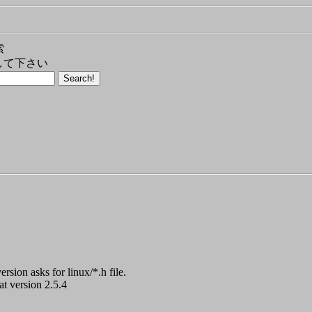
索
して下さい
rsion asks for linux/*.h file.
at version 2.5.4