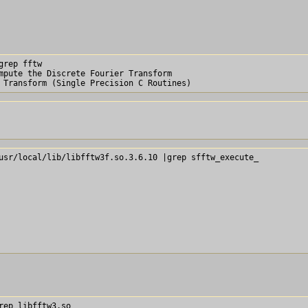
rep fftw

mpute the Discrete Fourier Transform

usr/local/lib/libfftw3f.so.3.6.10 |grep sfftw_execute_

ep libfftw3.so
