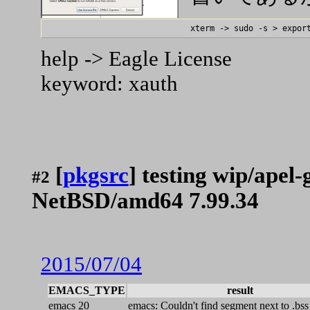
help -> Eagle License
keyword: xauth
[
pkgsrc
] testing wip/apel
#2
NetBSD/amd64 7.99.34
2015/07/04
EMACS_TYPE
result
emacs 20
emacs: Couldn't find segment next to .bss