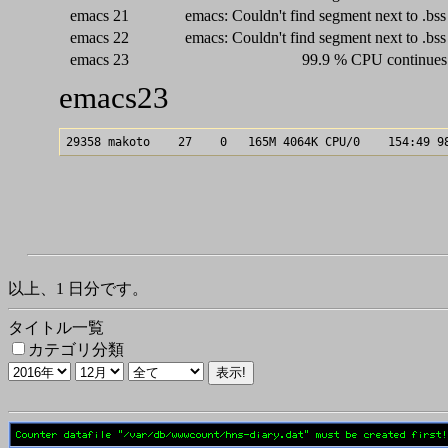
emacs 21
emacs: Couldn't find segment next to .bss
emacs 22
emacs: Couldn't find segment next to .bss
emacs 23
99.9 % CPU continues 
emacs23
以上、1 日分です。
タイトル一覧
カテゴリ分類