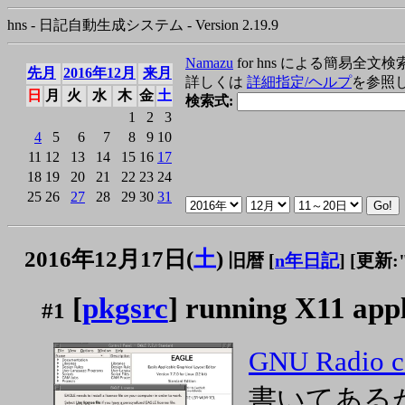
hns - 日記自動生成システム - Version 2.19.9
Namazu
for hns による簡易全文検
先月
2016年12月
来月
詳しくは
詳細指定/ヘルプ
を参照
日
月
火
水
木
金
土
検索式:
1
2
3
4
5
6
7
8
9
10
11
12
13
14
15
16
17
18
19
20
21
22
23
24
25
26
27
28
29
30
31
2016年12月17日(
土
)
旧暦 [
n年日記
]
[更新:"2
[
pkgsrc
] running X11 appl
#1
GNU Radio c
書いてある