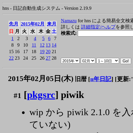
hns - 日記自動生成システム - Version 2.19.9
Namazu
for hns による簡易全文検
先月
2015年02月
来月
詳しくは
詳細指定/ヘルプ
を参照
日
月
火
水
木
金
土
検索式:
1
2
3
4
5
6
7
8
9
10
11
12
13
14
15
16
17
18
19
20
21
22
23
24
25
26
27
28
2015年02月05日(木)
旧暦 [
n年日記
]
[更新:"2
[
pkgsrc
] piwik
#1
wip から piwik 2.1.0
ていない)