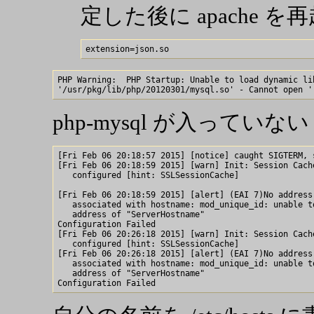
定した後に apache 
PHP Warning:  PHP Startup: Unable to load dynamic lib
php-mysql が入っていない
[Fri Feb 06 20:18:57 2015] [notice] caught SIGTERM, s
[Fri Feb 06 20:18:59 2015] [warn] Init: Session Cache
   configured [hint: SSLSessionCache]

[Fri Feb 06 20:18:59 2015] [alert] (EAI 7)No address

   associated with hostname: mod_unique_id: unable to
   address of "ServerHostname"

Configuration Failed

[Fri Feb 06 20:26:18 2015] [warn] Init: Session Cache
   configured [hint: SSLSessionCache]

[Fri Feb 06 20:26:18 2015] [alert] (EAI 7)No address

   associated with hostname: mod_unique_id: unable to
   address of "ServerHostname"
