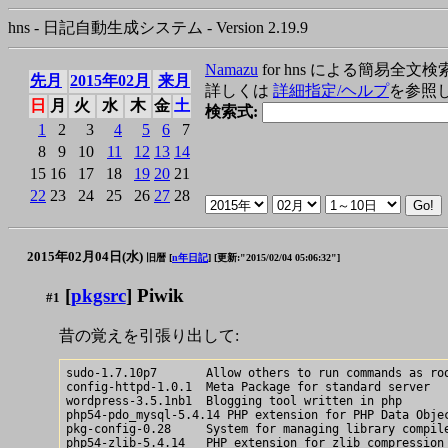
hns - 日記自動生成システム - Version 2.19.9
Namazu
for hns による簡易全文検
先月
2015年02月
来月
詳しくは
詳細指定/ヘルプ
を参照
日
月
火
水
木
金
土
検索式:
1
2
3
4
5
6
7
8
9
10
11
12
13
14
15
16
17
18
19
20
21
22
23
24
25
26
27
28
2015年02月04日(水)
旧暦 [
n年日記
]
[更新:"2015/02/04 05:06:32"]
[
pkgsrc
] Piwik
#1
昔の覚えを引張り出して:
sudo-1.7.10p7       Allow others to run commands as roo
config-httpd-1.0.1  Meta Package for standard server

wordpress-3.5.1nb1  Blogging tool written in php

php54-pdo_mysql-5.4.14 PHP extension for PHP Data Objec
pkg-config-0.28     System for managing library compile
php54-zlib-5.4.14   PHP extension for zlib compression
