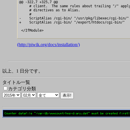
@@ -322,7 +325,7 @@

     # client.  The same rules about trailing "/" apply
     # directives as to Alias.

     #

-    ScriptAlias /cgi-bin/ "/usr/pkg/libexec/cgi-bin/"

+    ScriptAlias /cgi-bin/ "/export/htdocs/cgi-bin/"

 </IfModule>

(http://piwik.org/docs/installation/)
以上、1 日分です。
タイトル一覧
カテゴリ分類