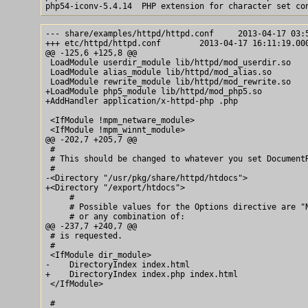
--- share/examples/httpd/httpd.conf     2013-04-17 03:5
+++ etc/httpd/httpd.conf        2013-04-17 16:11:19.000
@@ -125,6 +125,8 @@

 LoadModule userdir_module lib/httpd/mod_userdir.so

 LoadModule alias_module lib/httpd/mod_alias.so

 LoadModule rewrite_module lib/httpd/mod_rewrite.so

+LoadModule php5_module lib/httpd/mod_php5.so

+AddHandler application/x-httpd-php .php

 <IfModule !mpm_netware_module>

 <IfModule !mpm_winnt_module>

@@ -202,7 +205,7 @@

 #

 # This should be changed to whatever you set DocumentR
 #

-<Directory "/usr/pkg/share/httpd/htdocs">

+<Directory "/export/htdocs">

     #

     # Possible values for the Options directive are "N
     # or any combination of:

@@ -237,7 +240,7 @@

 # is requested.

 #

 <IfModule dir_module>

-    DirectoryIndex index.html

+    DirectoryIndex index.php index.html

 </IfModule>

 #
