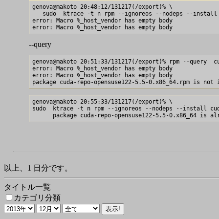
genova@makoto 20:48:12/131217(/export)% \

   sudo  ktrace -t n rpm --ignoreos --nodeps --install 
error: Macro %_host_vendor has empty body

--query
genova@makoto 20:51:33/131217(/export)% rpm --query  cu
error: Macro %_host_vendor has empty body

error: Macro %_host_vendor has empty body

genova@makoto 20:55:33/131217(/export)% \

sudo  ktrace -t n rpm --ignoreos --nodeps --install cud
以上、1 日分です。
タイトル一覧
カテゴリ分類