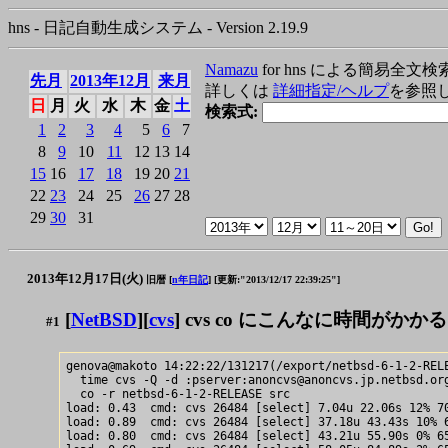
hns - 日記自動生成システム - Version 2.19.9
Namazu
for hns による簡易全文検
先月
2013年12月
来月
詳しくは
詳細指定/ヘルプ
を参照
日
月
火
水
木
金
土
検索式:
1
2
3
4
5
6
7
8
9
10
11
12
13
14
15
16
17
18
19
20
21
22
23
24
25
26
27
28
29
30
31
2013年12月17日(火)
旧暦 [
n年日記
]
[更新:"2013/12/17 22:39:25"]
[
NetBSD
][
cvs
] cvs co にこんなに時間がか
#1
genova@makoto 14:22:22/131217(/export/netbsd-6-1-2-RELE
  time cvs -Q -d :pserver:anoncvs@anoncvs.jp.netbsd.org
  co -r netbsd-6-1-2-RELEASE src

load: 0.43  cmd: cvs 26484 [select] 7.04u 22.06s 12% 70
load: 0.89  cmd: cvs 26484 [select] 37.18u 43.43s 10% 6
load: 0.80  cmd: cvs 26484 [select] 43.21u 55.90s 0% 65