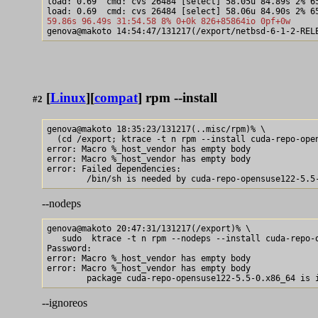
load: 0.69  cmd: cvs 26484 [select] 58.05u 84.89s 2% 65
59.86s 96.49s 31:54.58 8% 0+0k 826+85864io 0pf+0w
[
Linux
][
compat
] rpm --install
#2
genova@makoto 18:35:23/131217(..misc/rpm)% \

  (cd /export; ktrace -t n rpm --install cuda-repo-open
error: Macro %_host_vendor has empty body

error: Macro %_host_vendor has empty body

error: Failed dependencies:

--nodeps
genova@makoto 20:47:31/131217(/export)% \

   sudo  ktrace -t n rpm --nodeps --install cuda-repo-o
Password:

error: Macro %_host_vendor has empty body

error: Macro %_host_vendor has empty body

--ignoreos