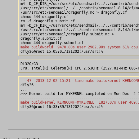
m4 -D_CF_DIR_=/usr/src/etc/sendmail/../../contrib/sendm
/usr/src/etc/sendmail/../../contrib/sendmail-8.14/cf/m4
/usr/src/etc/sendmail/dragonfly.mc > dragonfly.cf

chmod 444 dragonfly.cf

rm -f dragonfly.submit.cf

m4 -D_CF_DIR_=/usr/src/etc/sendmail/../../contrib/sendm
/usr/src/etc/sendmail/../../contrib/sendmail-8.14/cf/m4
/usr/src/etc/sendmail/dragonfly.submit.mc >

dragonfly.submit.cf

make buildworld  9470.80s user 2982.90s system 61% cpu
DL320/G3 

   47  2013-12-02 15:21  time make buildkernel KERNCON

dfly36

...

>>> Kernel build for MYKERNEL completed on Mon Dec  2 1
make buildkernel KERNCONF=MYKERNEL  1827.07s user 469.