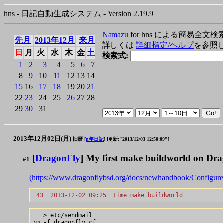
hns - 日記自動生成システム - Version 2.19.9
Namazu
for hns による簡易全文検
先月
2013年12月
来月
詳しくは
詳細指定/ヘルプ
を参照
日
月
火
水
木
金
土
検索式:
1
2
3
4
5
6
7
8
9
10
11
12
13
14
15
16
17
18
19
20
21
22
23
24
25
26
27
28
29
30
31
2013年12月02日(月)
旧暦 [
n年日記
]
[更新:"2013/12/03 12:50:09"]
[
DragonFly
] My first make buildworld on Dr
#1
(https://www.dragonflybsd.org/docs/newhandbook/Configure
 43  2013-12-02 09:25  time make buildworld
===> etc/sendmail

rm -f dragonfly.cf
