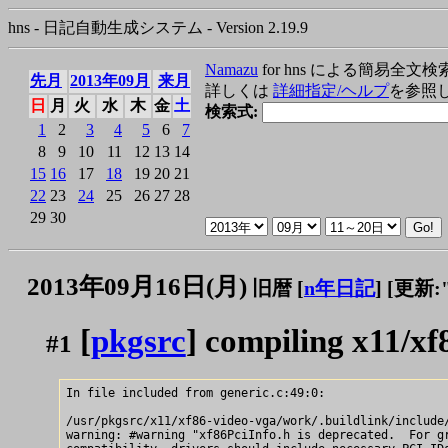
hns - 日記自動生成システム - Version 2.19.9
Namazu
for hns による簡易全文検
先月
2013年09月
来月
詳しくは
詳細指定/ヘルプ
を参照
日
月
火
水
木
金
土
検索式:
1
2
3
4
5
6
7
8
9
10
11
12
13
14
15
16
17
18
19
20
21
22
23
24
25
26
27
28
29
30
2013年09月16日(月)
旧暦 [
n年日記
]
[更新:"2
[
pkgsrc
] compiling x11/xf
#1
In file included from generic.c:49:0:

/usr/pkgsrc/x11/xf86-video-vga/work/.buildlink/include/
warning: #warning "xf86PciInfo.h is deprecated.  For gr