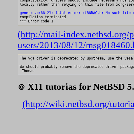
compatibility, drivers should include necessary PCI IDs
locally rather than relying on this file from xorg-serv
generic.c:66:21: fatal error: xf86RAC.h: No such file 

compilation terminated.

(http://mail-index.netbsd.org/
users/2013/08/12/msg018460.
The vga driver is deprecated by upstream, use the vesa 
We should probably remove the deprecated driver package
X11 tutorias for NetBSD 5.
＠
(http://wiki.netbsd.org/tutor