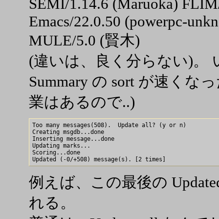
SEMI/1.14.6 (Maruoka) FLIM/
Emacs/22.0.50 (powerpc-unkn
MULE/5.0 (賢木)
(違いは、良く分らない)。
Summary の sort が速
業はあるので..)
Too many messages(508).  Update all? (y or n) 

Creating msgdb...done

Inserting message...done

Updating marks...

Scoring...done

例えば、この最後の Updat
れる。