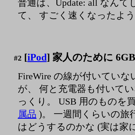
普通は、Update: all 
て、 すごく速くなったよ
[
iPod
] 家人のために 6GB
#2
FireWire の線が付いて
が、 何と充電器も付いて
っくり。 USB 用のものを買う
属品
)。 一週間くらいの旅
はどうするのかな (実は家には 