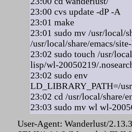
23:00 cd wanderlust/
23:00 cvs update -dP -A
23:01 make
23:01 sudo mv /usr/local/s
/usr/local/share/emacs/sit
23:02 sudo touch /usr/local
lisp/wl-20050219/.nosearc
23:02 sudo env
LD_LIBRARY_PATH=/usr/X
23:02 cd /usr/local/share/e
23:03 sudo mv wl wl-2005
User-Agent: Wanderlust/2.13