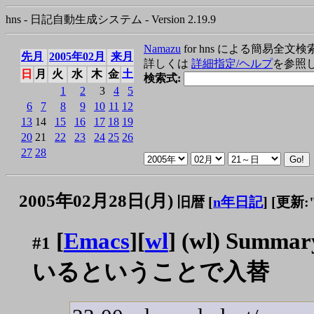
hns - 日記自動生成システム - Version 2.19.9
Namazu
for hns による簡易全文検
先月
2005年02月
来月
詳しくは
詳細指定/ヘルプ
を参照
日
月
火
水
木
金
土
検索式:
1
2
3
4
5
6
7
8
9
10
11
12
13
14
15
16
17
18
19
20
21
22
23
24
25
26
27
28
2005年02月28日(月)
旧暦 [
n年日記
]
[更新:"2
[
Emacs
][
wl
] (wl) Sum
#1
いるということで入替