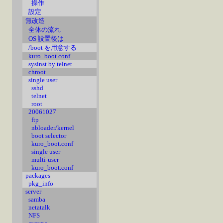
操作
設定
無改造
全体の流れ
OS 設置後は
/boot を用意する
kuro_boot.conf
sysinst by telnet
chroot
single user
sshd
telnet
root
20061027
ftp
nbloader/kernel
boot selector
kuro_boot.conf
single user
multi-user
kuro_boot.conf
packages
pkg_info
server
samba
netatalk
NFS