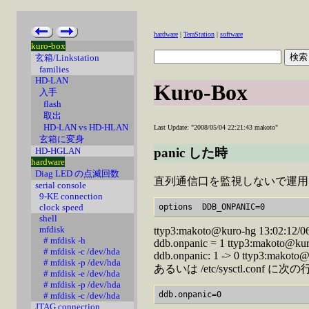
hardware
|
TeraStation
|
software
kuro-box
玄箱/Linkstation
families
HD-LAN
Kuro-Box
入手
flash
取出
HD-LAN vs HD-HLAN
Last Update: "2008/05/04 22:21:43 makoto"
玄箱に変身
panic した時
HD-HGLAN
hardware
Diag LED の点滅回数
直列通信口を監視しないで運用し
serial console
9-KE connection
clock speed
shell
mfdisk
ttyp3:makoto@kuro-hg 13:02:12/06
# mfdisk -h
ddb.onpanic = 1 ttyp3:makoto@kur
# mfdisk -c /dev/hda
ddb.onpanic: 1 -> 0 ttyp3:makoto
# mfdisk -p /dev/hda
あるいは /etc/sysctl.con
# mfdisk -e /dev/hda
# mfdisk -p /dev/hda
# mfdisk -c /dev/hda
JTAG connection