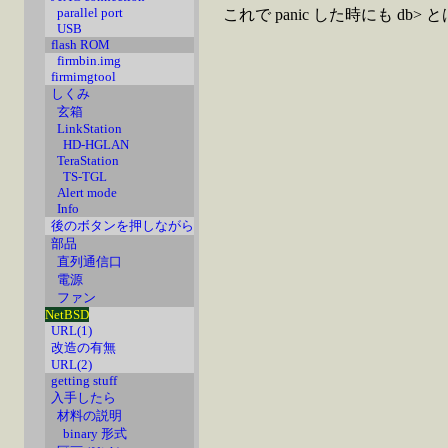
parallel port
これで panic した時にも d
USB
flash ROM
firmbin.img
firmimgtool
しくみ
玄箱
LinkStation
HD-HGLAN
TeraStation
TS-TGL
Alert mode
Info
後のボタンを押しながら
部品
直列通信口
電源
ファン
NetBSD
URL(1)
改造の有無
URL(2)
getting stuff
入手したら
材料の説明
binary 形式