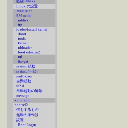
区画 (fdisk)
Linux の設置
20061027
EM mode
mfdisk
ftp
loader/install kernel
/boot
tools
kernel
nbloader
boot selector2
url
ftp-get
sysinst 起動
sysinst (一部)
multi-user
自動起動
rc2.d
自動起動の解除
message
kuro_avrd
bootsel2
何をするもの
起動の操作は
設置
Root Login