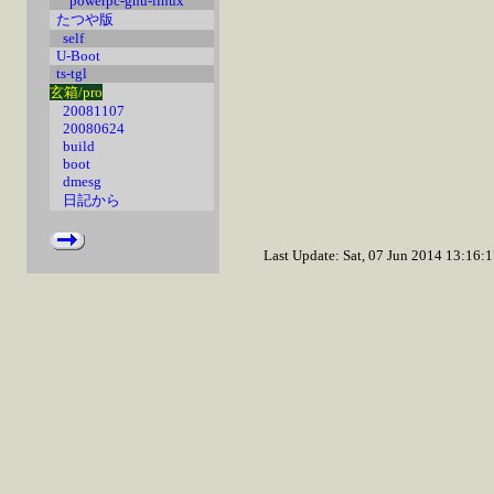
powerpc-gnu-linux
たつや版
self
U-Boot
ts-tgl
玄箱/pro
20081107
20080624
build
boot
dmesg
日記から
Last Update: Sat, 07 Jun 2014 13:16