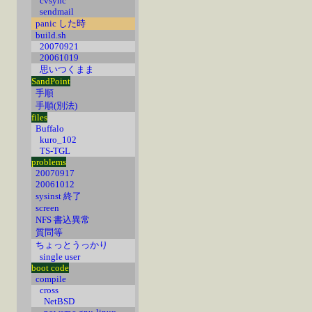
cvsync
sendmail
panic した時
build.sh
20070921
20061019
思いつくまま
SandPoint
手順
手順(別法)
files
Buffalo
kuro_102
TS-TGL
problems
20070917
20061012
sysinst 終了
screen
NFS 書込異常
質問等
ちょっとうっかり
single user
boot code
compile
cross
NetBSD