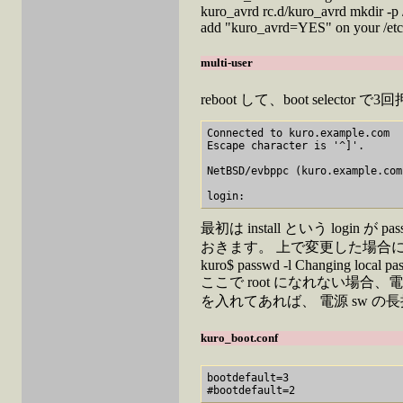
kuro_avrd rc.d/kuro_avrd mkdir -p /u
add "kuro_avrd=YES" on your /etc/
multi-user
reboot して、boot selector 
Connected to kuro.example.com

Escape character is '^]'.

NetBSD/evbppc (kuro.example.com
最初は install という logi
おきます。 上で変更した場合
kuro$ passwd -l Changing local pa
ここで root になれない場
を入れてあれば、 電源 sw の長押で
kuro_boot.conf
bootdefault=3
