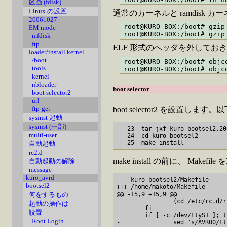
区画 (fdisk)
Linux の設置
通常のカーネルと ramdisk カーネ
20061027
root@KURO-BOX:/boot# gzip 
EM mode
mfdisk
ftp
ELF 形式のへッダを外してお
loader/install kernel
/boot
root@KURO-BOX:/boot# objc
tools
kernel
nbloader
boot selector
boot selector2
url
ftp-get
boot selector2 を設置
sysinst 起動
sysinst (一部)
   23  tar jxf kuro-bootsel2.20
multi-user
   24  cd kuro-bootsel2

自動起動
rc2.d
make install の前に、 M
自動起動の解除
message
kuro_avrd
--- kuro-bootsel2/Makefile     
bootsel2
+++ /home/makoto/Makefile      
@@ -15,9 +15,9 @@

何をするもの
                (cd /etc/rc.d/r
起動の操作は
        fi

設置
        if [ -c /dev/ttyS1 ]; th
Root Login
-               sed 's/AVR00/tt