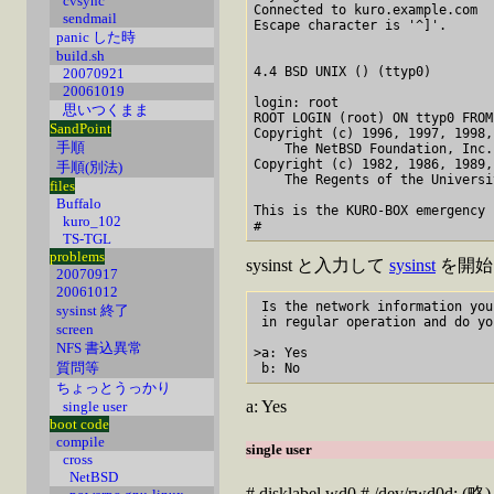
cvsync
Connected to kuro.example.com

sendmail
Escape character is '^]'.

panic した時
build.sh
4.4 BSD UNIX () (ttyp0)

20070921
20061019
login: root

思いつくまま
ROOT LOGIN (root) ON ttyp0 FROM
SandPoint
Copyright (c) 1996, 1997, 1998,
手順
    The NetBSD Foundation, Inc.
Copyright (c) 1982, 1986, 1989,
手順(別法)
    The Regents of the Universi
files
Buffalo
This is the KURO-BOX emergency 
kuro_102
TS-TGL
problems
sysinst と入力して
sysinst
を開始
20070917
20061012
 Is the network information you
sysinst 終了
 in regular operation and do yo
screen
                               
NFS 書込異常
>a: Yes                        
質問等
ちょっとうっかり
a: Yes
single user
boot code
compile
single user
cross
NetBSD
# disklabel wd0 # /dev/rwd0d: (略) 1