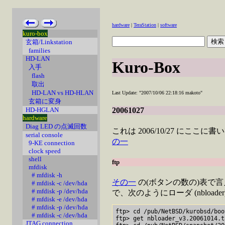
hardware
|
TeraStation
|
software
kuro-box
玄箱/Linkstation
families
HD-LAN
Kuro-Box
入手
flash
取出
HD-LAN vs HD-HLAN
Last Update: "2007/10/06 22:18:16 makoto"
玄箱に変身
HD-HGLAN
20061027
hardware
Diag LED の点滅回数
これは 2006/10/27 に
serial console
の一
9-KE connection
clock speed
shell
ftp
mfdisk
# mfdisk -h
その一
の(ボタンの数の)表で言えば 
# mfdisk -c /dev/hda
# mfdisk -p /dev/hda
で、次のようにローダ (nbloade
# mfdisk -e /dev/hda
# mfdisk -p /dev/hda
ftp> cd /pub/NetBSD/kurobsd/boo
# mfdisk -c /dev/hda
ftp> get nbloader_v3.20061014.t
JTAG connection