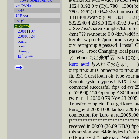
powerpc-gnu-linux
たつや版
1024 8192 0 # (Cyl. 780 - 1300) b
self
780 - 6295) d: 6346368 0 unused 0 
U-Boot
1311408 swap # (Cyl. 1301 - 1821
ts-tgl
5322240 4.2BSD 1024 8192 0 # (Cyl
玄箱/pro
# See /usr/share/examples/fstab/ f
20081107
/mnt ??? rw,noauto 0 0 /dev/wd0f n
20080624
kernfs rw procfs /proc procfs rw,n
build
# vi /etc/group # passwd -l instal
boot
passwd -l root Changing local
dmesg
日記から
と reboot も出来ず 要 fsck に
kuro_avrd
も入れておきます。 (sing
# ftp ftp.ki.nu Connected to ftp.k
ftp 331 Guest login ok, type your n
Remote system type is UNIX. Using
command successful. ftp> cd avr 
(|||52996|) 150 Opening ASCII mode 
rw-r--r-- 1 2030 0 79 Nov 23 2005
Transfer complete. ftp> get kuro_a
kuro_avrd.20051009.tar.bz2 229 E
connection for 'kuro_avrd.20051009
|******************************
received in 00:00 (26.89 KB/s) ftp> q
this session was 6486 bytes in 3 tr
cd kuro_avrd # make gcc -Wall -o k