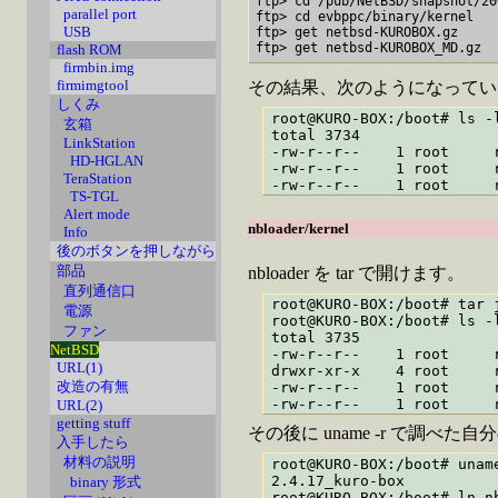
ftp> cd /pub/NetBSD/snapshot/20
parallel port
ftp> cd evbppc/binary/kernel

USB
ftp> get netbsd-KUROBOX.gz

flash ROM
firmbin.img
firmimgtool
その結果、次のようになってい
しくみ
root@KURO-BOX:/boot# ls -l
玄箱
total 3734

LinkStation
-rw-r--r--    1 root     
HD-HGLAN
-rw-r--r--    1 root     
TeraStation
TS-TGL
Alert mode
nbloader/kernel
Info
後のボタンを押しながら
部品
nbloader を tar で開けます。
直列通信口
root@KURO-BOX:/boot# tar j
電源
root@KURO-BOX:/boot# ls -l
ファン
total 3735

NetBSD
-rw-r--r--    1 root     
URL(1)
drwxr-xr-x    4 root     
改造の有無
-rw-r--r--    1 root     
URL(2)
getting stuff
その後に uname -r で調べた自分
入手したら
材料の説明
root@KURO-BOX:/boot# uname
2.4.17_kuro-box

binary 形式