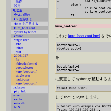
+               sed 's/AVR00/tt
操作
        else \

設定
-               cp kuro_boot.co
無改造
+               cp kuro_boot.co
全体の流れ
OS 設置後は
/boot を用意する
kuro_boot.conf
kuro_boot.conf
sysinst by telnet
これは
kuro_boot.conf.html
をそのま
chroot
single user
sshd
bootdefault=3

telnet
root
20061027
を
ftp
nbloader/kernel
bootdefault=3

boot selector
kuro_boot.conf
single user
に変更して sysinst が起動す
multi-user
kuro_boot.conf
packages
pkg_info
server
して root で login します。
samba
netatalk
> telnet kuro.example.com 60023

NFS
Trying 192.168.100.233...
