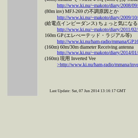
http://www.ki.nu/~makoto/diary/2008/09/
(80m inv) MFJ-269 の不調原因とか
http://www.ki.nu/~makoto/diary/2009/10/
(給電点インピーダンス) ちょっと気になる 
http://www.ki.nu/~makoto/diary/2011/02/
160m GP (エレべーテッド・ラジアル等)
http://www.ki.nu/ham-radio/mmana/GP1
(160m) 60m/30m diameter Receiving antenna
http://www.ki.nu/~makoto/diary/2014/01/
(160m) 現用 Inverted Vee
>http://www.ki.nu/ham-radio/mmana/inve
Last Update: Sat, 07 Jun 2014 13:16:17 GMT