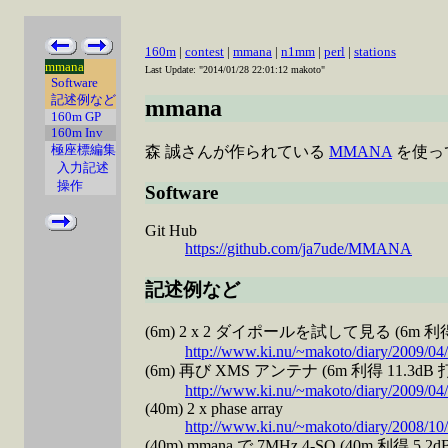
160m
|
contest
|
mmana
|
n1mm
|
perl
|
stations
mmana
Last Update: "2014/01/28 22:01:12 makoto"
Software
記述例など
mmana
160m GP
160m Inv
極座標編集
森 誠さんが作られている
MMANA
を使っ
入力記述
操作
Software
Git Hub
https://github.com/ja7ude/MMANA
記述例など
(6m) 2 x 2 ダイポールを試して見る (6m 利得 
http://www.ki.nu/~makoto/diary/2009/04/
(6m) 再び XMS アンテナ (6m 利得 11.3dB 
http://www.ki.nu/~makoto/diary/2009/04/
(40m) 2 x phase array
http://www.ki.nu/~makoto/diary/2008/10/
(40m) mmana で 7MHz 4-SQ (40m 利得 5.2