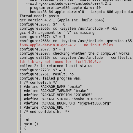
   --with-gxx-include-dir=/include/c++/4.2.1 

   --program-prefix=i686-apple-darwin10-

   --host=x86_64-apple-darwin10 --target=i686-apple-dar
Thread model: posix

gcc version 4.2.1 (Apple Inc. build 5646)

configure:2677: $? = 0

configure:2666: cc -isystem /usr/include -V >&5

gcc-4.2: argument to `-V' is missing

configure:2677: $? = 1

i686-apple-darwin10-gcc-4.2.1: no input files

configure:2677: $? = 1

configure:2697: checking whether the C compiler works

ld: library not found for -lcrt1.10.6.o

collect2: ld returned 1 exit status

configure:2723: $? = 1

configure:2761: result: no

configure: failed program was:

| /* confdefs.h */

| #define PACKAGE_NAME "bmake"

| #define PACKAGE_TARNAME "bmake"

| #define PACKAGE_VERSION "2010505"

| #define PACKAGE_STRING "bmake 2010505"

| #define PACKAGE_BUGREPORT "sjg@NetBSD.org"

| #define PACKAGE_URL ""

| /* end confdefs.h.  */

| 

| int

| main ()

| {

| 
