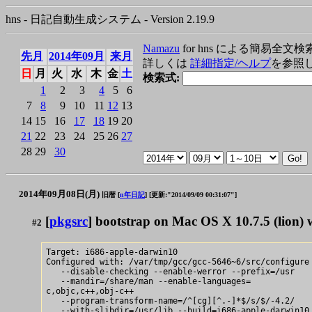
hns - 日記自動生成システム - Version 2.19.9
Namazu
for hns による簡易全文検
先月
2014年09月
来月
詳しくは
詳細指定/ヘルプ
を参照
日
月
火
水
木
金
土
検索式:
1
2
3
4
5
6
7
8
9
10
11
12
13
14
15
16
17
18
19
20
21
22
23
24
25
26
27
28
29
30
2014年09月08日(月)
旧暦 [
n年日記
]
[更新:"2014/09/09 00:31:07"]
[
pkgsrc
] bootstrap on Mac OS X 10.7.5 (lion) w
#2
Target: i686-apple-darwin10

Configured with: /var/tmp/gcc/gcc-5646~6/src/configure

   --disable-checking --enable-werror --prefix=/usr

   --mandir=/share/man --enable-languages=

c,objc,c++,obj-c++

   --program-transform-name=/^[cg][^.-]*$/s/$/-4.2/

   --with-slibdir=/usr/lib --build=i686-apple-darwin10
