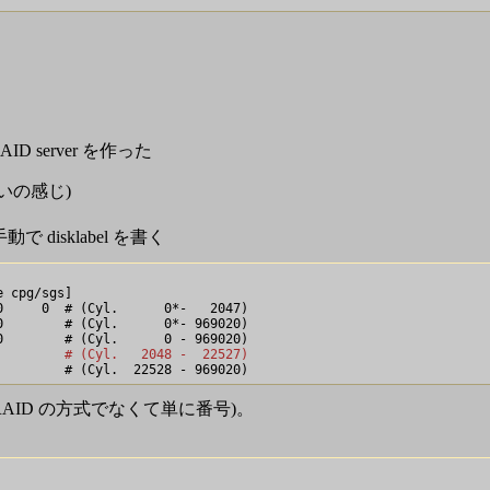
ID server を作った
くらいの感じ)
動で disklabel を書く
 cpg/sgs]

     0  # (Cyl.      0*-   2047)

        # (Cyl.      0*- 969020)

         # (Cyl.   2048 -  22527)
d1 用(RAID の方式でなくて単に番号)。