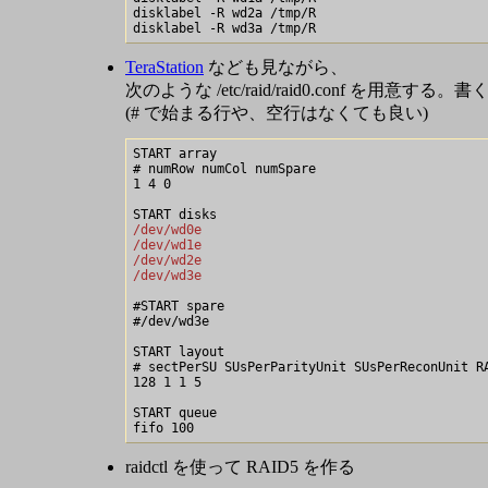
disklabel -R wd2a /tmp/R

TeraStation
なども見ながら、
次のような /etc/raid/raid0.conf を
(# で始まる行や、空行はなくても良い)
START array

# numRow numCol numSpare

1 4 0

/dev/wd0e
/dev/wd1e
/dev/wd2e
/dev/wd3e
#START spare

#/dev/wd3e

START layout

# sectPerSU SUsPerParityUnit SUsPerReconUnit RA
128 1 1 5

START queue

raidctl を使って RAID5 を作る