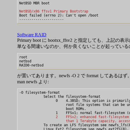
NetBSD MBR boot

NetBSD/x86 ffsv1 Primary Bootstrap

Boot failed (errno 2): Can't open /boot

Software RAID
Primary boot に bootxx_ffsv2 と指定しても、上記の表示
単なる間違いなのか、何か良くないことが起っているのか。 
root

netbsd

が置いてあります。newfs -O 2 で format してあるはず
man newfs より:
-O filesystem-format

            Select the filesystem-format

                  0    4.3BSD; This option is primarily
                       root file systems that can be un
                       boot ROMs.

                  2    FFSv2; enhanced fast-filesystem
                       than 1 Terabyte capacity, acces

            To create an LFS filesystem see newfs_lfs(8