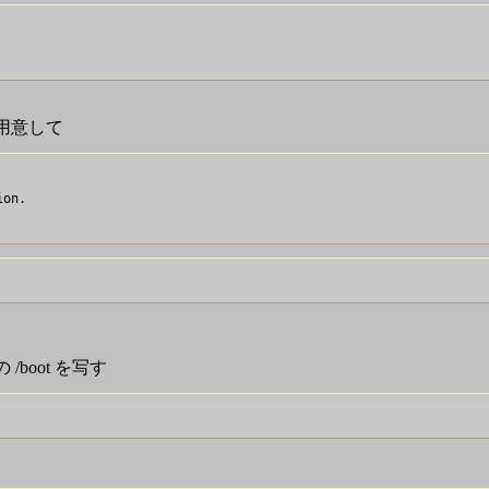
)を用意して
on.

 /boot を写す