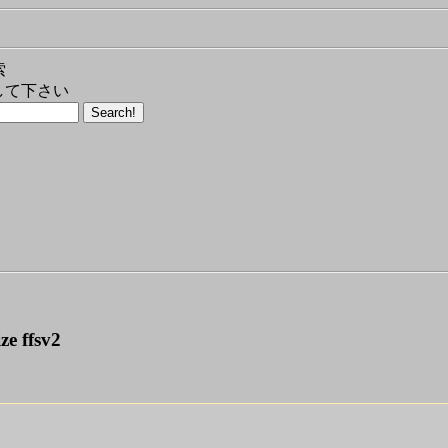
索
して下さい
ze ffsv2