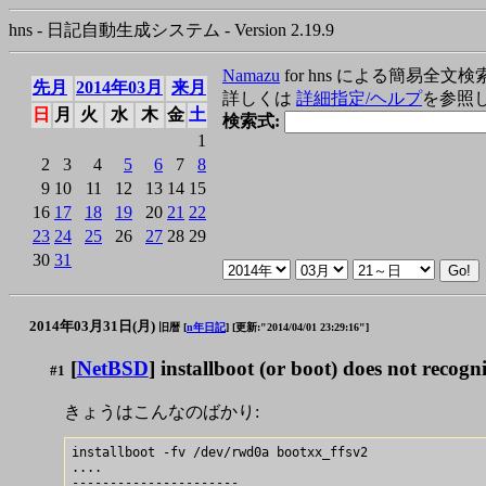
hns - 日記自動生成システム - Version 2.19.9
Namazu
for hns による簡易全文検
先月
2014年03月
来月
詳しくは
詳細指定/ヘルプ
を参照
日
月
火
水
木
金
土
検索式:
1
2
3
4
5
6
7
8
9
10
11
12
13
14
15
16
17
18
19
20
21
22
23
24
25
26
27
28
29
30
31
2014年03月31日(月)
旧暦 [
n年日記
]
[更新:"2014/04/01 23:29:16"]
[
NetBSD
] installboot (or boot) does not recogni
#1
きょうはこんなのばかり:
installboot -fv /dev/rwd0a bootxx_ffsv2

....

----------------------
