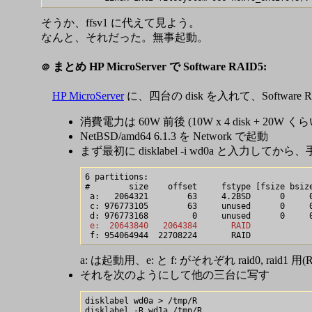
そうか、ffsv1 に代えて見よう。
なんと、それだった。無事起動。
まとめ HP MicroServer で Software RAID5:
＠
HP MicroServer
に、四台の disk を入れて、Software RA
消費電力は 60W 前後 (10W x 4 disk + 20W 
NetBSD/amd64 6.1.3 を Network で起動
まず最初に disklabel -i wd0a と入力してから、手
6 partitions:

#        size    offset     fstype [fsize bsize
 a:   2064321        63     4.2BSD      0     0
 c: 976773105        63     unused      0     0
 e:  20643840   2064384       RAID            
a: は起動用、e: と f: がそれぞれ raid0, rai
それを次のようにして他の三台に写す
disklabel wd0a > /tmp/R

disklabel -R wd1a /tmp/R
