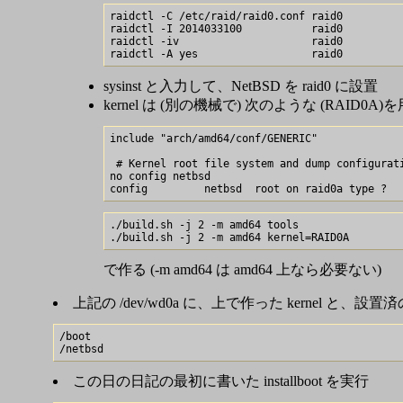
raidctl -C /etc/raid/raid0.conf raid0

raidctl -I 2014033100           raid0

raidctl -iv                     raid0

sysinst と入力して、NetBSD を raid0 に設置
kernel は (別の機械で) 次のような (RAID0A
include "arch/amd64/conf/GENERIC"

 # Kernel root file system and dump configurati
no config netbsd

./build.sh -j 2 -m amd64 tools

で作る (-m amd64 は amd64 上なら必要ない)
上記の /dev/wd0a に、上で作った kernel と、設置済の
/boot 

この日の日記の最初に書いた installboot を実行