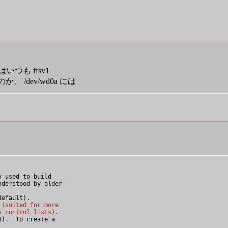
はいつも ffsv1
/dev/wd0a には
。
 used to build

derstood by older

 (suited for more
s control lists).
).  To create a
