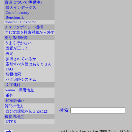
資源について(準備中)
最大インデックス
Out of memory!
Benchmark
dbname -> idxname
チェックポイント機構
同じ文章を検索対象から外す
更なる情報源
うまく行かない
設置が正しく
設定
参照されているか
索引すべき譜はありません
FAQ
情報検索
バグ追跡システム
文字化け
Namazu 採用地点
番外
私家版修正
質問の仕方
検索
自分の環境を伝えるには
被参照地点
UTF-8
Last Update: Tue, 22 Apr 2008 21:33:00 GM