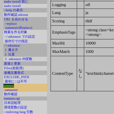
make install 前に
Logging
off
make install
--help の表示
Lang
ja
動作確認 mknmz
URL を合わせる
Scoring
tfidf
--replace
.namazurc(Replace)
<strong class=\k
EmphasisTags
検索を作る対象
<\strong>
~/.mknmzrc での設定
操作行での指定
MaxHit
10000
~/.mknmzrc
1. 書き方
MaxMatch
1000
2. 位置
3. .mknmzrc 内変数
新規と更新
Filter(前処理)
な
各種文書形式
ContentType
"text/html;charse
し
EXCLUDE_PATH
最初に | は不可
namazu
.namazurc
動作確認
namazu.cgi
日本語処理
環境変数の設定
--indexing-lang 引数