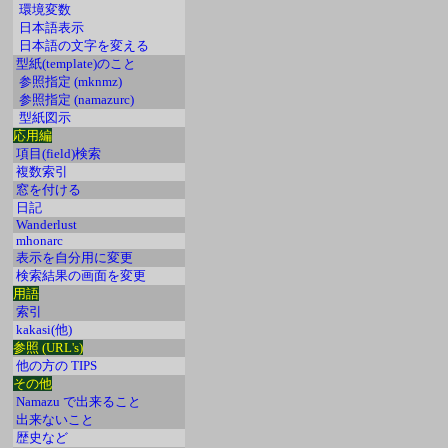
環境変数
日本語表示
日本語の文字を変える
型紙(template)のこと
参照指定 (mknmz)
参照指定 (namazurc)
型紙図示
応用編
項目(field)検索
複数索引
窓を付ける
日記
Wanderlust
mhonarc
表示を自分用に変更
検索結果の画面を変更
用語
索引
kakasi(他)
参照 (URL's)
他の方の TIPS
その他
Namazu で出来ること
出来ないこと
歴史など