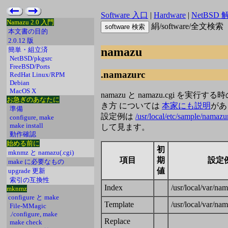
Software 入口
|
Hardware
|
NetBSD 
Namazu 2.0 入門
絹/software/全文検索
本文書の目的
2.0.12 版
namazu
簡単・組立済
NetBSD/pkgsrc
FreeBSD/Ports
.namazurc
RedHat Linux/RPM
Debian
MacOS X
namazu と namazu.cgi を実
お急ぎのあなたに
き方 については
本家にも説明
があ
準備
設定例は
/usr/local/etc/sample/namaz
configure, make
make install
して見ます。
動作確認
始める前に
初
mknmz と namazu(.cgi)
項目
期
設定
make に必要なもの
値
upgrade 更新
索引の互換性
Index
/usr/local/var/na
mknmz
configure と make
Template
/usr/local/var/na
File-MMagic
./configure, make
Replace
make check