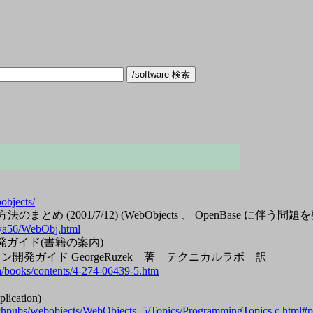
objects/
め (2001/7/12) (WebObjects 、 OpenBase に伴う問題を
iya56/WebObj.html
開発ガイド(書籍の案内)
ション開発ガイド GeorgeRuzek 著 テクニカルラボ 訳
a/books/contents/4-274-06439-5.htm
lication)
techpubs/webobjects/WebObjects_5/Topics/ProgrammingTopics.c.html