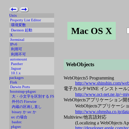
Unix
Property List Editor
環境変数
Mac OS X
Daemon 起動
X
Jterminal
IPv6
利用可
利用不可
automount
WebObjects
Panther
Jaguar
10.1.x
WebObjects5 Programming
packages
Fink
http://www.shinshin.com/web
Darwin Ports
電子カルテWINE インストール方法のまと
bootstrap-pkgsrc
http://www.oct-net.ne.jp/~m
大・小文字を区別する FS
WebObjectsアプリケーション
外付の Firewire
WebObjectsアプリケー
内蔵の区画し直し
http://www.ohmsha.co.jp/dat
binary か src か
Multiview/他言語対応
src の場合
bashrc
(Localizing a WebObjects App
pkgsrc
http://developer.apple.com/