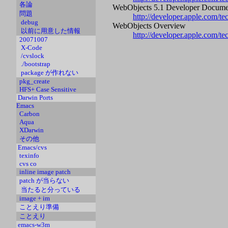
各論
WebObjects 5.1 Developer Docume
問題
http://developer.apple.com/t
debug
WebObjects Overview
以前に用意した情報
http://developer.apple.com/
20071007
X-Code
/cvslock
./bootstrap
package が作れない
pkg_create
HFS+ Case Sensitive
Darwin Ports
Emacs
Carbon
Aqua
XDarwin
その他
Emacs/cvs
texinfo
cvs co
inline image patch
patch が当らない
当たると分っている
image + im
ことえり準備
ことえり
emacs-w3m