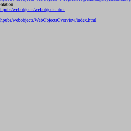
ntation
echpubs/webobjects/webobjects.html
techpubs/webobjects/WebObjectsOverview/index.html