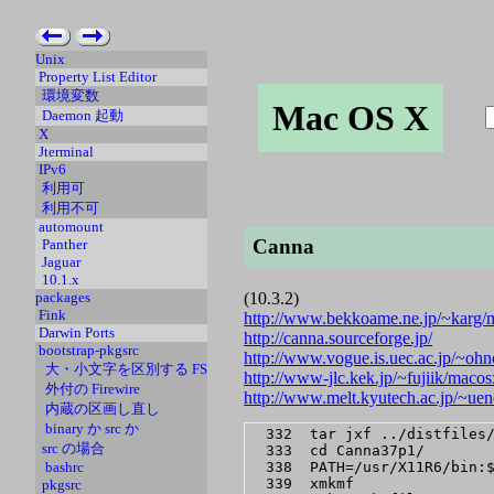
Unix
Property List Editor
環境変数
Mac OS X
Daemon 起動
X
Jterminal
IPv6
利用可
利用不可
automount
Canna
Panther
Jaguar
10.1.x
(10.3.2)
packages
Fink
http://www.bekkoame.ne.jp/~karg
Darwin Ports
http://canna.sourceforge.jp/
bootstrap-pkgsrc
http://www.vogue.is.uec.ac.jp/~oh
大・小文字を区別する FS
http://www-jlc.kek.jp/~fujiik/maco
外付の Firewire
http://www.melt.kyutech.ac.jp/~u
内蔵の区画し直し
binary か src か
  332  tar jxf ../distfiles/
src の場合
  333  cd Canna37p1/

bashrc
  338  PATH=/usr/X11R6/bin:$
  339  xmkmf

pkgsrc