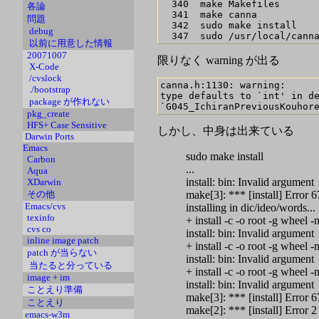
  340  make Makefiles

各論
  341  make canna

問題
  342  sudo make install

debug
以前に用意した情報
20071007
限りなく warning が出る
X-Code
/cvslock
canna.h:1130: warning: 

./bootstrap
type defaults to `int' in de
package が作れない
pkg_create
HFS+ Case Sensitive
しかし、中身は出来ている
Darwin Ports
Emacs
sudo make install
Carbon
...
Aqua
install: bin: Invalid argument
XDarwin
make[3]: *** [install] Error 6
その他
Emacs/cvs
installing in dic/ideo/words...
texinfo
+ install -c -o root -g wheel 
cvs co
install: bin: Invalid argument
inline image patch
+ install -c -o root -g wheel 
patch が当らない
install: bin: Invalid argument
当たると分っている
+ install -c -o root -g wheel 
image + im
install: bin: Invalid argument
ことえり準備
make[3]: *** [install] Error 6
ことえり
make[2]: *** [install] Error 2
emacs-w3m