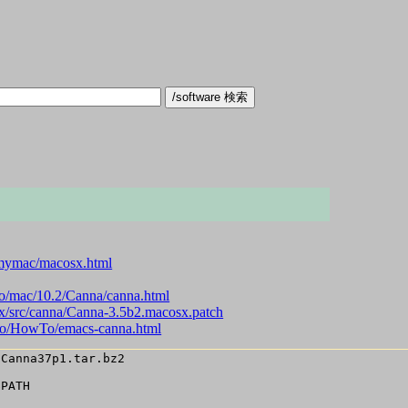
/mymac/macosx.html
no/mac/10.2/Canna/canna.html
sx/src/canna/Canna-3.5b2.macosx.patch
eno/HowTo/emacs-canna.html
Canna37p1.tar.bz2 

PATH
