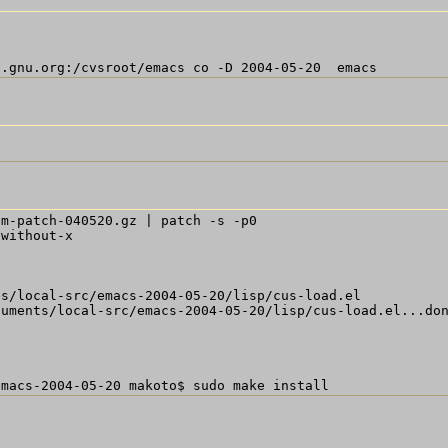
m-patch-040520.gz | patch -s -p0

without-x

s/local-src/emacs-2004-05-20/lisp/cus-load.el

uments/local-src/emacs-2004-05-20/lisp/cus-load.el...don