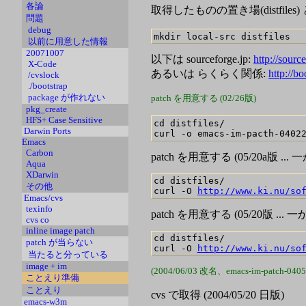
各論
取得したものの置き場(distfiles) 
問題
debug
以前に用意した情報
20071007
以下は sourceforge.jp:
http://sourc
X-Code
あるいは らくらく関係:
http://b
/cvslock
./bootstrap
package が作れない
patch を用意する (02/26版)
pkg_create
HFS+ Case Sensitive
cd distfiles/

Darwin Ports
curl -o emacs-im-pacth-0402
Emacs
Carbon
patch を用意する (05/20a版
Aqua
XDarwin
cd distfiles/

その他
curl -O 
http://www.ki.nu/so
Emacs/cvs
texinfo
patch を用意する (05/20版 
cvs co
inline image patch
cd distfiles/

patch が当らない
curl -O 
http://www.ki.nu/so
当たると分っている
image + im
(2004/06/03 改名、emacs-im-patch-0405
ことえり準備
ことえり
cvs で取得 (2004/05/20 日版)
emacs-w3m