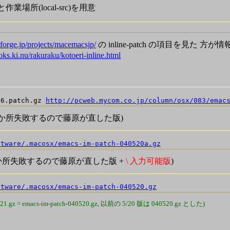
と作業場所(local-src)を用意
eforge.jp/projects/macemacsjp/
の inline-patch の項目を見た 方
ooks.ki.nu/rakuraku/kotoeri-inline.html
26.patch.gz 
http://pcweb.mycom.co.jp/column/osx/083/emac
 ... 一か所失敗するので藤原が直した版)
ftware/.macosx/emacs-im-patch-040520a.gz
... 一か所失敗するので藤原が直した版 +
\ 入力可能版
)
ftware/.macosx/emacs-im-patch-040520.gz
21.gz = emacs-im-patch-040520.gz, 以前の 5/20 版は 040520.gz とした)