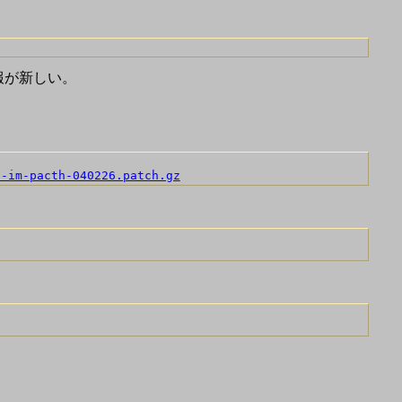
が情報が新しい。
s-im-pacth-040226.patch.gz