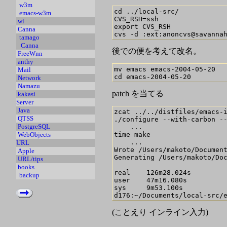
w3m
cd ../local-src/

emacs-w3m
CVS_RSH=ssh

wl
export CVS_RSH

Canna
tamago
Canna
後での便を考えて改名。
FreeWnn
anthy
mv emacs emacs-2004-05-20

Mail
Network
Namazu
patch を当てる
kakasi
Server
Java
zcat ../../distfiles/emacs-i
QTSS
./configure --with-carbon --
PostgreSQL
    ...

time make

WebObjects
    ...

URL
Wrote /Users/makoto/Document
Apple
Generating /Users/makoto/Doc
URL/tips
books
real    126m28.024s

backup
user    47m16.080s

sys     9m53.100s

(ことえり インライン入力)