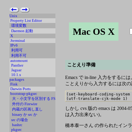
Unix
Property List Editor
環境変数
Mac OS X
Daemon 起動
X
Jterminal
IPv6
利用可
利用不可
automount
ことえり準備
Panther
Jaguar
10.1.x
Emacs で in-line 入力をするに
packages
ことえりから入力するには次の
Fink
Darwin Ports
bootstrap-pkgsrc
(set-keyboard-coding-system 
大・小文字を区別する FS
外付の Firewire
しかし cvs 版の emacs 
内蔵の区画し直し
は入力出来ない)。
binary か src か
src の場合
bashrc
橋本泰一さん の作られたインラ
pkgsrc