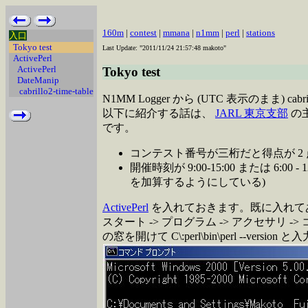
160m
|
contest
|
mmana
|
n1mm
|
perl
|
stations
入口
Tokyo test
Last Update: "2011/11/24 21:57:48 makoto"
ActivePerl
ActivePerl
Tokyo test
DateManip
cabrillo2-time-table
N1MM Logger から (UTC 表示のまま
以下に紹介する話は、
JARL 東京支部
の主
です。
コンテスト番号が三桁だと得点が 2
開催時刻が 9:00-15:00 または 6:
を加算するようにしている)
ActivePerl
を入れておきます。既に入れて
スタート -> プログラム -> アクセサリ -
の窓を開けて C\:perl\bin\perl --