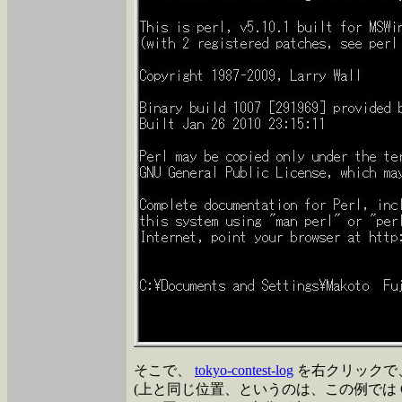
そこで、
tokyo-contest-log
を右クリックで
(上と同じ位置、というのは、この例では C:\Documen