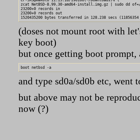
zcat NetBSD-8.99.30-amd64-install.img.gz | sudo dd of=/
23200+0 records in

23200+0 records out

(doses not mount root with le
key boot)
but once getting boot prompt,
and type sd0a/sd0b etc, went to
but above may not be reproduca
now (?)