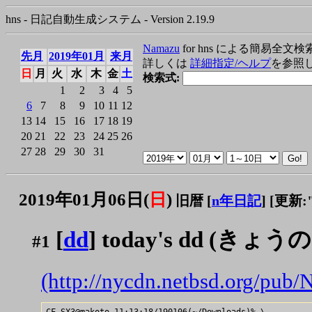
hns - 日記自動生成システム - Version 2.19.9
Namazu
for hns による簡易全文検
先月
2019年01月
来月
詳しくは
詳細指定/ヘルプ
を参照
日
月
火
水
木
金
土
検索式:
1
2
3
4
5
6
7
8
9
10
11
12
13
14
15
16
17
18
19
20
21
22
23
24
25
26
27
28
29
30
31
2019年01月06日(
日
)
旧暦 [
n年日記
]
[更新:"2
[
dd
] today's dd (きょうの
#1
(http://nycdn.netbsd.org/pub
CF-SX3@makoto 11:13:18/190106(~/Downloads)% \
