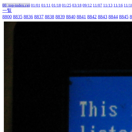
00_top-index.cgi
01/01
01/11
01/18
01/25
03/18
09/12
11/07
11/13
11/16
11/1
一覧
8800
8835
8836
8837
8838
8839
8840
8841
8842
8843
8844
8845
8