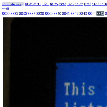
00_top-index.cgi
01/01
01/11
01/18
01/25
03/18
09/12
11/07
11/13
11/16
11/1
一覧
8800
8835
8836
8837
8838
8839
8840
8841
8842
8843
8844
8845
8