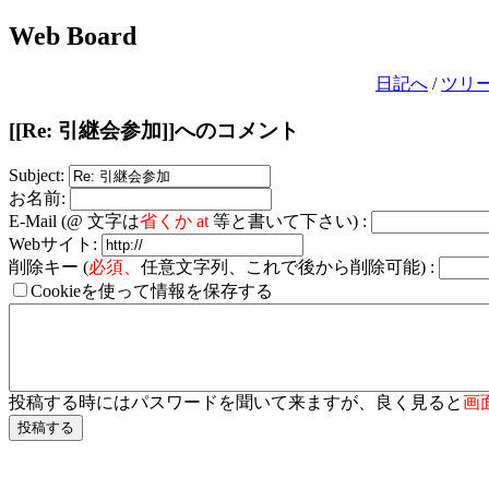
Web Board
日記へ
/
ツリ
[[Re: 引継会参加]]へのコメント
Subject:
お名前:
E-Mail (@ 文字は
省くか at
等と書いて下さい) :
Webサイト:
削除キー (
必須、
任意文字列、これで後から削除可能) :
Cookieを使って情報を保存する
投稿する時にはパスワードを聞いて来ますが、良く見ると
画