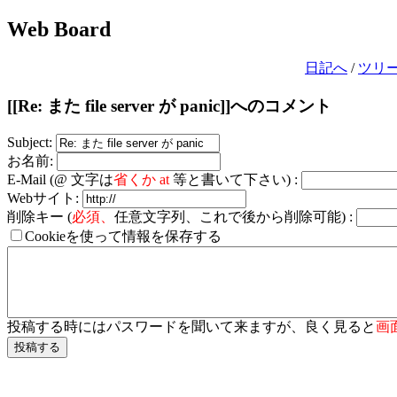
Web Board
日記へ
/
ツリ
[[Re: また file server が panic]]へのコメント
Subject:
お名前:
E-Mail (@ 文字は
省くか at
等と書いて下さい) :
Webサイト:
削除キー (
必須、
任意文字列、これで後から削除可能) :
Cookieを使って情報を保存する
投稿する時にはパスワードを聞いて来ますが、良く見ると
画