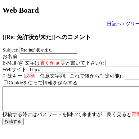
Web Board
日記へ
/
ツリ
[[Re: 免許状が来た]]へのコメント
Subject:
お名前:
E-Mail (@ 文字は
省くか at
等と書いて下さい) :
Webサイト:
削除キー (
必須、
任意文字列、これで後から削除可能) :
Cookieを使って情報を保存する
投稿する時にはパスワードを聞いて来ますが、良く見ると
画